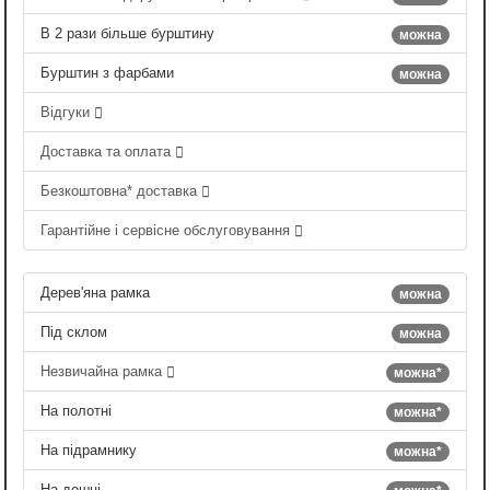
В 2 рази більше бурштину
можна
Бурштин з фарбами
можна
Відгуки
Доставка та оплата
Безкоштовна* доставка
Гарантійне і сервісне обслуговування
Дерев'яна рамка
можна
Під склом
можна
Незвичайна рамка
можна*
На полотні
можна*
На підрамнику
можна*
На дошці