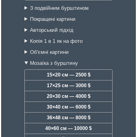
З подвійним бурштином
Покращені картини
Авторський підхід
Копія 1 в 1 як на фото
Об'ємні картини
Мозаїка з бурштину
15×20 см —
2500 $
17×25 см —
3000 $
20×30 см —
4000 $
30×40 см —
6000 $
36×48 см —
8000 $
40×60 см —
10000 $