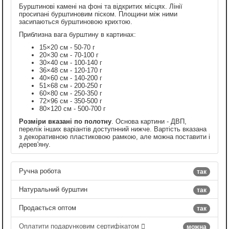
Бурштинові камені на фоні та відкритих місцях. Лінії
просипані бурштиновим піском. Площини між ними
засипаються бурштиновою крихтою.
Приблизна вага бурштину в картинах:
15×20 см - 50-70 г
20×30 см - 70-100 г
30×40 см - 100-140 г
36×48 см - 120-170 г
40×60 см - 140-200 г
51×68 см - 200-250 г
60×80 см - 250-350 г
72×96 см - 350-500 г
80×120 см - 500-700 г
Розміри вказані по полотну
. Основа картини - ДВП,
перелік інших варіантів доступнний нижче. Вартість вказана
з декоративною пластиковою рамкою, але можна поставити і
дерев'яну.
Ручна робота
так
Натуральний бурштин
так
Продається оптом
так
Оплатити подарунковим сертифікатом
можна