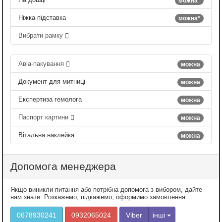
можна*
Ніжка-підставка
можна*
Вибрати рамку
Авіа-пакування
можна
Документ для митниці
можна
Експертиза гемолога
можна
Паспорт картини
можна
Вітальна наклейка
можна
Допомога менеджера
Якщо виникли питання або потрібна допомога з вибором, дайте
нам знати. Розкажемо, підкажемо, оформимо замовлення...
0678930241
0932065024
Viber
інші