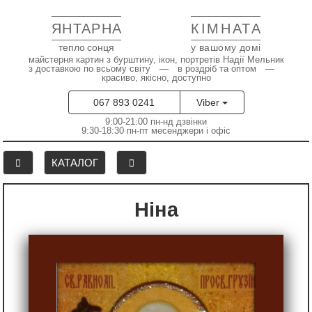
ЯНТАРНА
КІМНАТА
тепло сонця
у вашому домі
майстерня картин з бурштину, ікон, портретів Надії Мельник
з доставкою по всьому світу — в роздріб та оптом —
красиво, якісно, доступно
067 893 0241
Viber
9:00-21:00 пн-нд дзвінки
9:30-18:30 пн-пт месенджери і офіс
КАТАЛОГ
Ніна