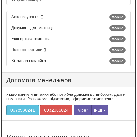
Авіа-пакування
можна
Документ для митниці
можна
Експертиза гемолога
можна
Паспорт картини
можна
Вітальна наклейка
можна
Допомога менеджера
Якщо виникли питання або потрібна допомога з вибором, дайте
нам знати. Розкажемо, підкажемо, оформимо замовлення...
0678930241
0932065024
Viber
інші