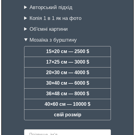
Авторський підхід
Копія 1 в 1 як на фото
Об'ємні картини
Мозаїка з бурштину
15×20 см —
2500 $
17×25 см —
3000 $
20×30 см —
4000 $
30×40 см —
6000 $
36×48 см —
8000 $
40×60 см —
10000 $
свій розмір