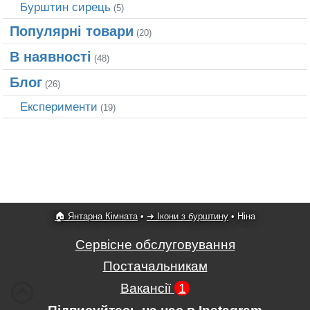
Бурштин сирець
(5)
Популярні товари
(20)
В наявності
(48)
Блог
(26)
Експерименти
(19)
🏠 Янтарна Кімната
•
➜ Ікони з бурштину
•
Ніна
Сервісне обслуговування
Постачальникам
Вакансії
1