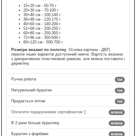
15×20 см - 50-70 г
20×30 см - 70-100 г
30×40 см - 100-140 г
36×48 см - 120-170 г
40×60 см - 140-200 г
51×68 см - 200-250 г
60×80 см - 250-350 г
72×96 см - 350-500 г
80×120 см - 500-700 г
Розміри вказані по полотну
. Основа картини - ДВП,
перелік інших варіантів доступнний нижче. Вартість вказана
з декоративною пластиковою рамкою, але можна поставити і
дерев'яну.
Ручна робота
так
Натуральний бурштин
так
Продається оптом
так
Оплатити подарунковим сертифікатом
можна
В 2 рази більше бурштину
можна
Бурштин з фарбами
можна