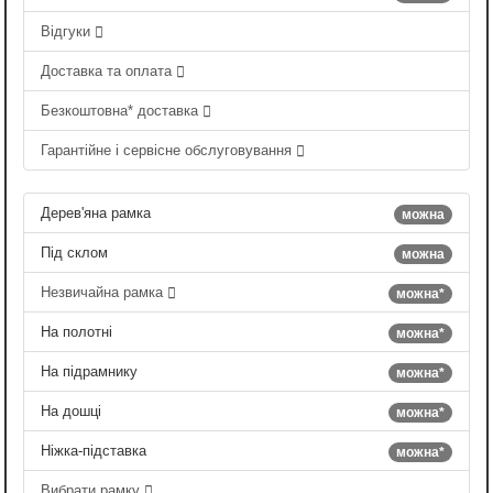
Відгуки
Доставка та оплата
Безкоштовна* доставка
Гарантійне і сервісне обслуговування
Дерев'яна рамка
можна
Під склом
можна
Незвичайна рамка
можна*
На полотні
можна*
На підрамнику
можна*
На дошці
можна*
Ніжка-підставка
можна*
Вибрати рамку