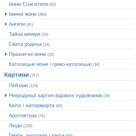
Ікони Спасителя
(62)
Іменні ікони
(384)
Ангели
(41)
Тайна вечеря
(14)
Свята родина
(14)
Празничні ікони
(25)
Католицькі ікони і греко-католицькі
(34)
Картини
(757)
Пейзажі
(124)
Репродукції картин відомих художників
(38)
Квіти і натюрморти
(65)
Архітектура
(74)
Люди
(120)
Герби, логотипи і карти
(69)