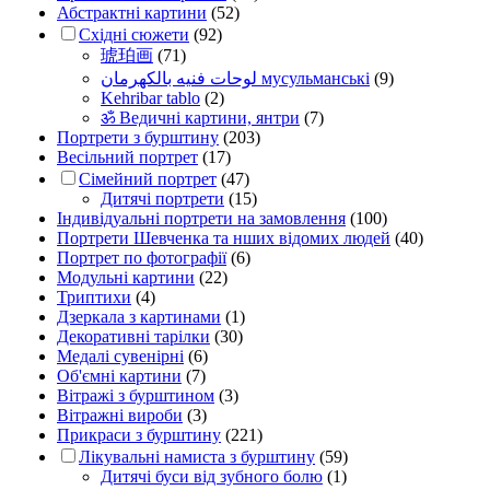
Абстрактні картини
(52)
Східні сюжети
(92)
琥珀画
(71)
لوحات فنيه بالكهرمان мусульманські
(9)
Kehribar tablo
(2)
ॐ Ведичні картини, янтри
(7)
Портрети з бурштину
(203)
Весільний портрет
(17)
Сімейний портрет
(47)
Дитячі портрети
(15)
Індивідуальні портрети на замовлення
(100)
Портрети Шевченка та нших відомих людей
(40)
Портрет по фотографії
(6)
Модульні картини
(22)
Триптихи
(4)
Дзеркала з картинами
(1)
Декоративні тарілки
(30)
Медалі сувенірні
(6)
Об'ємні картини
(7)
Вітражі з бурштином
(3)
Вітражні вироби
(3)
Прикраси з бурштину
(221)
Лікувальні намиста з бурштину
(59)
Дитячі буси від зубного болю
(1)