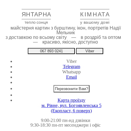
ЯНТАРНА
КІМНАТА
тепло сонця
у вашому домі
майстерня картин з бурштину, ікон, портретів Надії
Мельник
з доставкою по всьому світу — в роздріб та оптом
— красиво, якісно, доступно
067 893 0241
Viber
Viber
Telegram
Whatsapp
Email
Перезвонити Вам?
Карта проїзду
м. Рівне, вул. Богоявленська 5
(Екопласт, 6 поверх)
9:00-21:00 пн-нд дзвінки
9:30-18:30 пн-пт месенджери і офіс