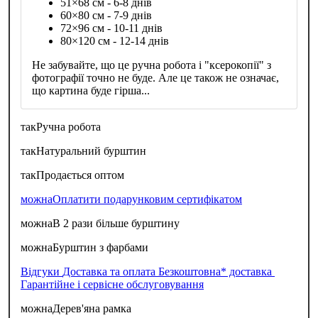
51×68 см - 6-8 днів
60×80 см - 7-9 днів
72×96 см - 10-11 днів
80×120 см - 12-14 днів
Не забувайте, що це ручна робота і "ксерокопії" з
фотографії точно не буде. Але це також не означає,
що картина буде гірша...
так
Ручна робота
так
Натуральний бурштин
так
Продається оптом
можна
Оплатити подарунковим сертифікатом
можна
В 2 рази більше бурштину
можна
Бурштин з фарбами
Відгуки
Доставка та оплата
Безкоштовна* доставка
Гарантійне і сервісне обслуговування
можна
Дерев'яна рамка