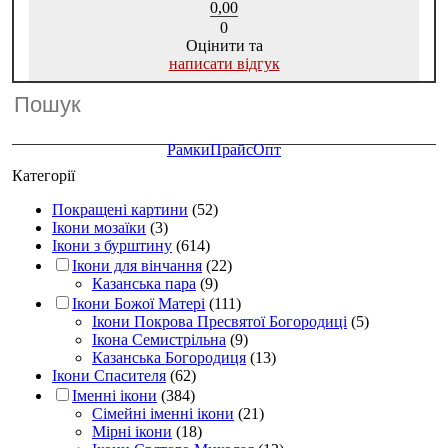
0,00
0
Оцінити та
написати відгук
Рамки
Прайс
Опт
Категорії
Покращені картини
(52)
Ікони мозаїки
(3)
Ікони з бурштину
(614)
Ікони для вінчання
(22)
Казанська пара
(9)
Ікони Божої Матері
(111)
Ікони Покрова Пресвятої Богородиці
(5)
Ікона Семистрільна
(9)
Казанська Богородиця
(13)
Ікони Спасителя
(62)
Іменні ікони
(384)
Сімейні іменні ікони
(21)
Мірні ікони
(18)