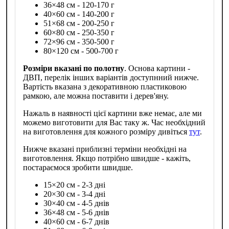
36×48 см - 120-170 г
40×60 см - 140-200 г
51×68 см - 200-250 г
60×80 см - 250-350 г
72×96 см - 350-500 г
80×120 см - 500-700 г
Розміри вказані по полотну
. Основа картини -
ДВП, перелік інших варіантів доступнний нижче.
Вартість вказана з декоративною пластиковою
рамкою, але можна поставити і дерев'яну.
Нажаль в наявності цієї картини вже немає, але ми
можемо виготовити для Вас таку ж. Час необхідний
на виготовлення для кожного розміру дивіться
тут
.
Нижче вказані приблизні терміни необхідні на
виготовлення. Якщо потрібно швидше - кажіть,
постараємося зробити швидше.
15×20 см - 2-3 дні
20×30 см - 3-4 дні
30×40 см - 4-5 днів
36×48 см - 5-6 днів
40×60 см - 6-7 днів