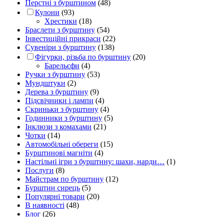
Перстні з бурштином
(48)
Кулони
(93)
Хрестики
(18)
Браслети з бурштину
(54)
Інвестиційні прикраси
(22)
Сувеніри з бурштину
(138)
Фігурки, різьба по бурштину
(20)
Барельєфи
(4)
Ручки з бурштину
(53)
Мундштуки
(2)
Дерева з бурштину
(9)
Підсвічники і лампи
(4)
Скриньки з бурштину
(4)
Годинники з бурштину
(5)
Інклюзи з комахами
(21)
Чотки
(14)
Автомобільні обереги
(15)
Бурштинові магніти
(4)
Настільні ігри з бурштину: шахи, нарди…
(1)
Послуги
(8)
Майстрам по бурштину
(12)
Бурштин сирець
(5)
Популярні товари
(20)
В наявності
(48)
Блог
(26)