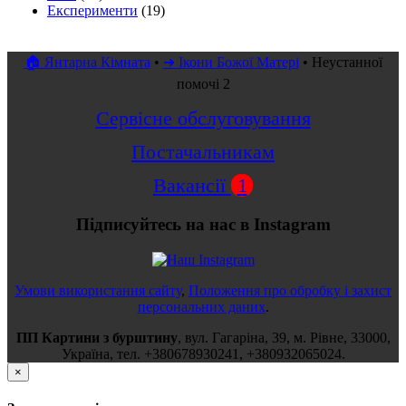
Експерименти
(19)
🏠 Янтарна Кімната
•
➜ Ікони Божої Матері
•
Неустанної
помочі 2
Сервісне обслуговування
Постачальникам
Вакансії
1
Підписуйтесь на нас в Instagram
Умови використання сайту
,
Положення про обробку і захист
персональних даних
.
ПП Картини з бурштину
,
вул.
Гагаріна, 39
, м.
Рівне
,
33000
,
Україна
, тел.
+380678930241
,
+380932065024
.
×