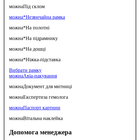
можна
Під склом
можна*
Незвичайна рамка
можна*
На полотні
можна*
На підрамнику
можна*
На дошці
можна*
Ніжка-підставка
Вибрати рамку
можна
Авіа-пакування
можна
Документ для митниці
можна
Експертиза гемолога
можна
Паспорт картини
можна
Вітальна наклейка
Допомога менеджера