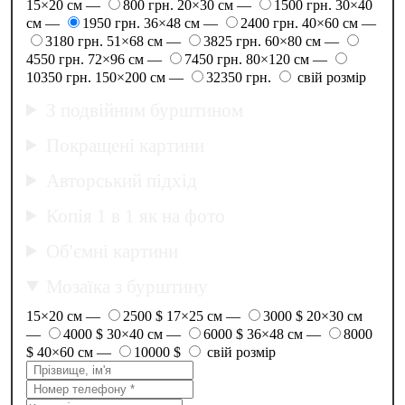
15×20 см —
800 грн.
20×30 см —
1500 грн.
30×40
см —
1950 грн.
36×48 см —
2400 грн.
40×60 см —
3180 грн.
51×68 см —
3825 грн.
60×80 см —
4550 грн.
72×96 см —
7450 грн.
80×120 см —
10350 грн.
150×200 см —
32350 грн.
свій розмір
З подвійним бурштином
Покращені картини
Авторський підхід
Копія 1 в 1 як на фото
Об'ємні картини
Мозаїка з бурштину
15×20 см —
2500 $
17×25 см —
3000 $
20×30 см
—
4000 $
30×40 см —
6000 $
36×48 см —
8000
$
40×60 см —
10000 $
свій розмір