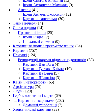
Ікони Святого Миколая
(13)
Ікони Архангела Михаила
(9)
Ангели
(41)
Ікони Ангела Охоронця
(12)
Картини з ангелами
(30)
Тайна вечеря
(14)
Свята родина
(14)
Празничні ікони
(25)
Ікони Різдва
(7)
Пасхальні сюжети
(9)
Католицькі ікони і греко-католицькі
(34)
Картини
(757)
Пейзажі
(124)
Репродукції картин відомих художників
(38)
Картини Ван Гога
(4)
Картини Густава Клімта
(10)
Картини Да Вінчі
(5)
Картини Шишкіна
(3)
Квіти і натюрморти
(65)
Архітектура
(74)
Люди
(120)
Герби, логотипи і карти
(69)
Картини з тваринами
(202)
Домашні улюбленці
(7)
Християнські картини
(22)