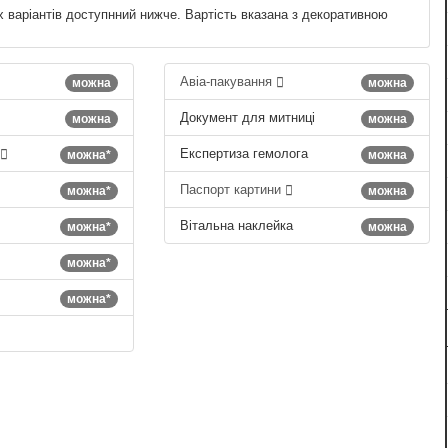
х варіантів доступнний нижче. Вартість вказана з декоративною
Авіа-пакування
можна
можна
Документ для митниці
можна
можна
Експертиза гемолога
можна*
можна
Паспорт картини
можна*
можна
Вітальна наклейка
можна*
можна
можна*
можна*