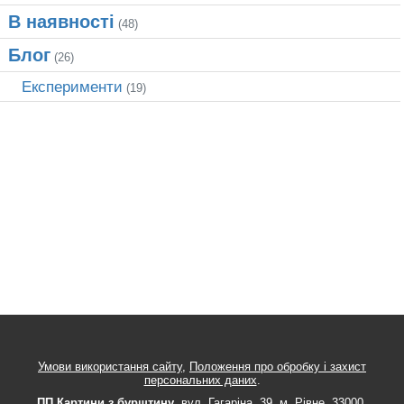
В наявності
(48)
Блог
(26)
Експерименти
(19)
Умови використання сайту
,
Положення про обробку і захист
персональних даних
.
ПП Картини з бурштину
,
вул.
Гагаріна, 39
, м.
Рівне
,
33000
,