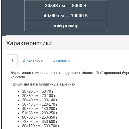
36×48 см —
8000 $
40×60 см —
10000 $
свій розмір
Характеристики
В наявності
Замовити
Бурштинові камені на фоні та відкритих місцях. Лінії просипані 
крихтою.
Приблизна вага бурштину в картинах:
15×20 см - 50-70 г
20×30 см - 70-100 г
30×40 см - 100-140 г
36×48 см - 120-170 г
40×60 см - 140-200 г
51×68 см - 200-250 г
60×80 см - 250-350 г
72×96 см - 350-500 г
80×120 см - 500-700 г