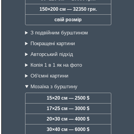
150×200 см —
32350 грн.
свій розмір
З подвійним бурштином
Покращені картини
Авторський підхід
Копія 1 в 1 як на фото
Об'ємні картини
Мозаїка з бурштину
15×20 см —
2500 $
17×25 см —
3000 $
20×30 см —
4000 $
30×40 см —
6000 $