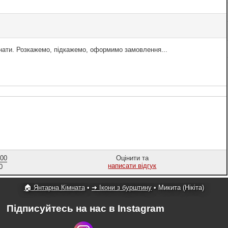
знати. Розкажемо, підкажемо, оформимо замовлення...
,00
Оцінити та
написати відгук
0
🏠 Янтарна Кімната
•
➜ Ікони з бурштину
•
Микита (Нікіта)
Підписуйтесь на нас в Instagram