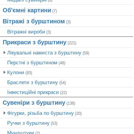
(6)
Об'ємні картини
(7)
Вітражі з бурштином
(3)
Вітражні вироби
(3)
Прикраси з бурштину
(221)
Лікувальні намиста з бурштину
(59)
Перстні з бурштином
(48)
Кулони
(93)
Браслети з бурштину
(54)
Інвестиційні прикраси
(22)
Сувеніри з бурштину
(138)
Фігурки, різьба по бурштину
(20)
Ручки з бурштину
(53)
Мундштуки
(2)