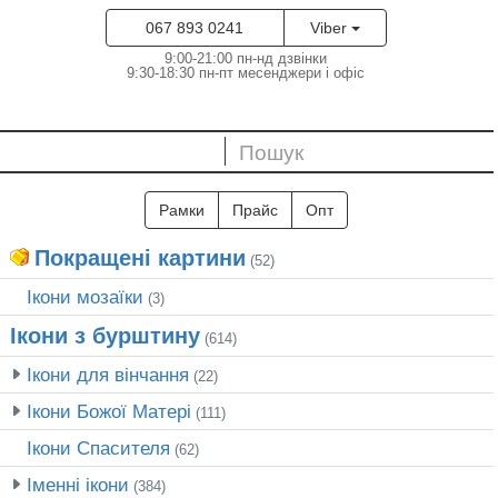
067 893 0241
Viber
9:00-21:00 пн-нд дзвінки
9:30-18:30 пн-пт месенджери і офіс
Рамки
Прайс
Опт
Покращені картини
(52)
Ікони мозаїки
(3)
Ікони з бурштину
(614)
Ікони для вінчання
(22)
Ікони Божої Матері
(111)
Ікони Спасителя
(62)
Іменні ікони
(384)