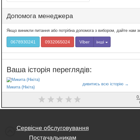
Допомога менеджера
Якщо виникли питання або потрібна допомога з вибором, дайте нам 
0678930241
0932065024
Viber
інші
Микита (Нікіта)
0
Сервісне обслуговування
Постачальникам