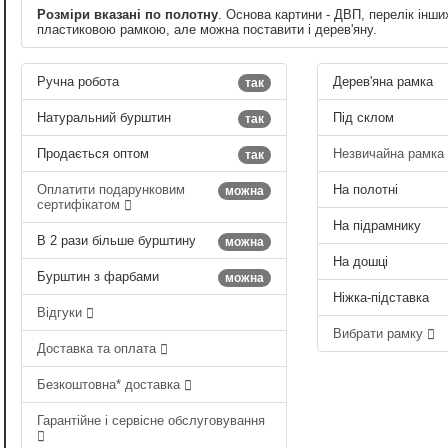
Розміри вказані по полотну
. Основа картини - ДВП, перелік інши
пластиковою рамкою, але можна поставити і дерев'яну.
Ручна робота
Дерев'яна рамка
так
Натуральний бурштин
Під склом
так
Продається оптом
Незвичайна рамка
так
Оплатити подарунковим
На полотні
можна
сертифікатом
На підрамнику
В 2 рази більше бурштину
можна
На дошці
Бурштин з фарбами
можна
Ніжка-підставка
Відгуки
Вибрати рамку
Доставка та оплата
Безкоштовна* доставка
Гарантійне і сервісне обслуговування