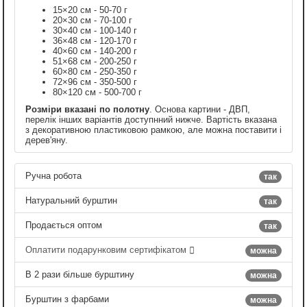
15×20 см - 50-70 г
20×30 см - 70-100 г
30×40 см - 100-140 г
36×48 см - 120-170 г
40×60 см - 140-200 г
51×68 см - 200-250 г
60×80 см - 250-350 г
72×96 см - 350-500 г
80×120 см - 500-700 г
Розміри вказані по полотну
. Основа картини - ДВП,
перелік інших варіантів доступнний нижче. Вартість вказана
з декоративною пластиковою рамкою, але можна поставити і
дерев'яну.
Ручна робота
так
Натуральний бурштин
так
Продається оптом
так
Оплатити подарунковим сертифікатом
можна
В 2 рази більше бурштину
можна
Бурштин з фарбами
можна