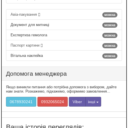
Авіа-пакування
можна
Документ для митниці
можна
Експертиза гемолога
можна
Паспорт картини
можна
Вітальна наклейка
можна
Допомога менеджера
Якщо виникли питання або потрібна допомога з вибором, дайте
нам знати. Розкажемо, підкажемо, оформимо замовлення...
0678930241
0932065024
Viber
інші