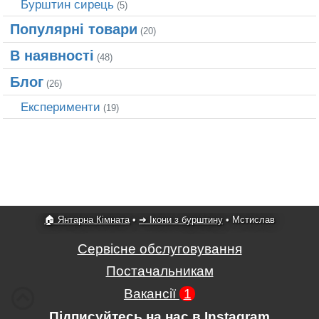
Бурштин сирець
(5)
Популярні товари
(20)
В наявності
(48)
Блог
(26)
Експерименти
(19)
🏠 Янтарна Кімната
•
➜ Ікони з бурштину
•
Мстислав
Сервісне обслуговування
Постачальникам
Вакансії
1
Підписуйтесь на нас в Instagram