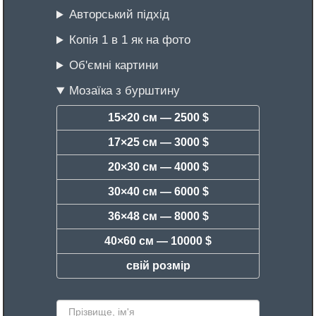
Авторський підхід
Копія 1 в 1 як на фото
Об'ємні картини
Мозаїка з бурштину
15×20 см —
2500 $
17×25 см —
3000 $
20×30 см —
4000 $
30×40 см —
6000 $
36×48 см —
8000 $
40×60 см —
10000 $
свій розмір