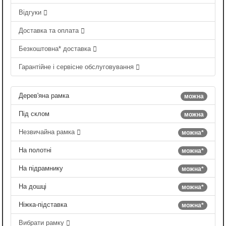
Відгуки
Доставка та оплата
Безкоштовна* доставка
Гарантійне і сервісне обслуговування
Дерев'яна рамка
можна
Під склом
можна
Незвичайна рамка
можна*
На полотні
можна*
На підрамнику
можна*
На дошці
можна*
Ніжка-підставка
можна*
Вибрати рамку