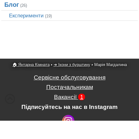
Блог
(26)
Експерименти
(19)
🏠 Янтарна Кімната
•
➜ Ікони з бурштину
•
Марія Магдалина
Сервісне обслуговування
Постачальникам
Вакансії
1
Підписуйтесь на нас в Instagram
Умови використання сайту
,
Положення про обробку і захист