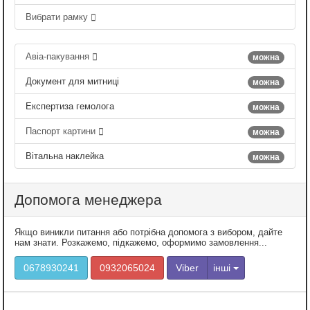
Вибрати рамку
Авіа-пакування
можна
Документ для митниці
можна
Експертиза гемолога
можна
Паспорт картини
можна
Вітальна наклейка
можна
Допомога менеджера
Якщо виникли питання або потрібна допомога з вибором, дайте
нам знати. Розкажемо, підкажемо, оформимо замовлення...
0678930241
0932065024
Viber
інші