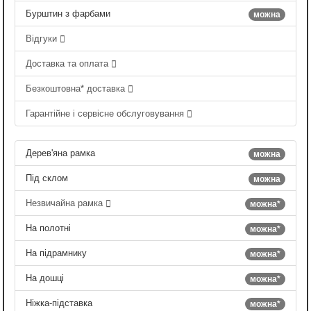
Бурштин з фарбами
можна
Відгуки
Доставка та оплата
Безкоштовна* доставка
Гарантійне і сервісне обслуговування
Дерев'яна рамка
можна
Під склом
можна
Незвичайна рамка
можна*
На полотні
можна*
На підрамнику
можна*
На дошці
можна*
Ніжка-підставка
можна*