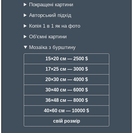
Покращені картини
Авторський підхід
Копія 1 в 1 як на фото
Об'ємні картини
Мозаїка з бурштину
15×20 см —
2500 $
17×25 см —
3000 $
20×30 см —
4000 $
30×40 см —
6000 $
36×48 см —
8000 $
40×60 см —
10000 $
свій розмір