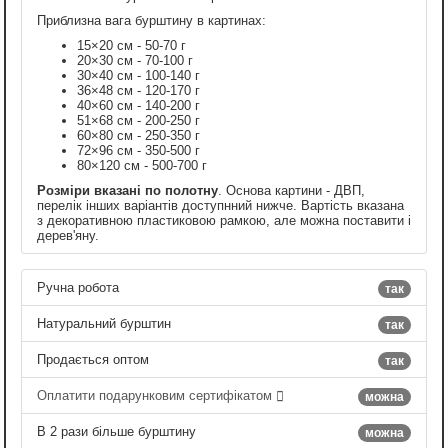
Приблизна вага бурштину в картинах:
15×20 см - 50-70 г
20×30 см - 70-100 г
30×40 см - 100-140 г
36×48 см - 120-170 г
40×60 см - 140-200 г
51×68 см - 200-250 г
60×80 см - 250-350 г
72×96 см - 350-500 г
80×120 см - 500-700 г
Розміри вказані по полотну
. Основа картини - ДВП,
перелік інших варіантів доступнний нижче. Вартість вказана
з декоративною пластиковою рамкою, але можна поставити і
дерев'яну.
Ручна робота
так
Натуральний бурштин
так
Продається оптом
так
Оплатити подарунковим сертифікатом
можна
В 2 рази більше бурштину
можна