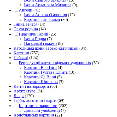
Ікони Святого Миколая
(13)
Ікони Архангела Михаила
(9)
Ангели
(41)
Ікони Ангела Охоронця
(12)
Картини з ангелами
(30)
Тайна вечеря
(14)
Свята родина
(14)
Празничні ікони
(25)
Ікони Різдва
(7)
Пасхальні сюжети
(9)
Католицькі ікони і греко-католицькі
(34)
Картини
(757)
Пейзажі
(124)
Репродукції картин відомих художників
(38)
Картини Ван Гога
(4)
Картини Густава Клімта
(10)
Картини Да Вінчі
(5)
Картини Шишкіна
(3)
Квіти і натюрморти
(65)
Архітектура
(74)
Люди
(120)
Герби, логотипи і карти
(69)
Картини з тваринами
(202)
Домашні улюбленці
(7)
Християнські картини
(22)