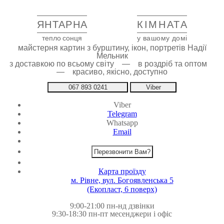
ЯНТАРНА
КІМНАТА
тепло сонця
у вашому домі
майстерня картин з бурштину, ікон, портретів Надії
Мельник
з доставкою по всьому світу — в роздріб та оптом
— красиво, якісно, доступно
067 893 0241
Viber
Viber
Telegram
Whatsapp
Email
Перезвонити Вам?
Карта проїзду
м. Рівне, вул. Богоявленська 5
(Екопласт, 6 поверх)
9:00-21:00 пн-нд дзвінки
9:30-18:30 пн-пт месенджери і офіс