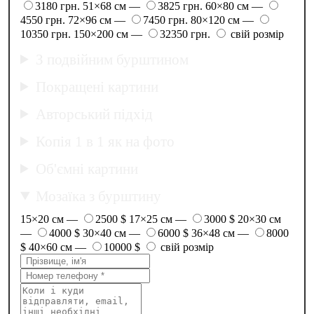
3180 грн.
51×68 см —
3825 грн.
60×80 см —
4550 грн.
72×96 см —
7450 грн.
80×120 см —
10350 грн.
150×200 см —
32350 грн.
свій розмір
З подвійним бурштином
Покращені картини
Авторський підхід
Копія 1 в 1 як на фото
Об'ємні картини
Мозаїка з бурштину
15×20 см —
2500 $
17×25 см —
3000 $
20×30 см
—
4000 $
30×40 см —
6000 $
36×48 см —
8000
$
40×60 см —
10000 $
свій розмір