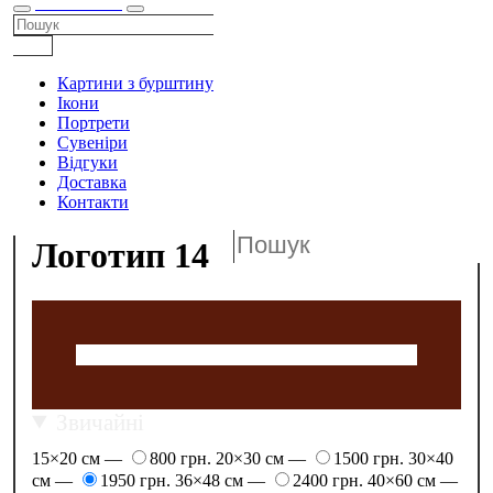
КАТАЛОГ
Картини з бурштину
Ікони
Портрети
Сувеніри
Відгуки
Доставка
Контакти
Логотип 14
Звичайні
15×20 см —
800 грн.
20×30 см —
1500 грн.
30×40
см —
1950 грн.
36×48 см —
2400 грн.
40×60 см —