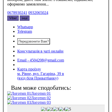
оформимо замовлення...
0678930241
0932065024
Viber
інші
Whatsapp
Telegram
Передзвонити Вам?
Консультація в чаті онлайн
Email - 4504208@gmail.com
Карта проїзду
м. Рівне, вул. Гагаріна, 39 в
(вхід біля Приватбанку)
Логотип 01
Логотип 02
Логотип 03