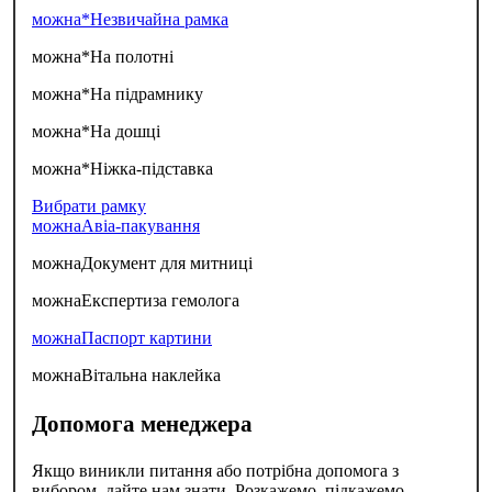
можна*
Незвичайна рамка
можна*
На полотні
можна*
На підрамнику
можна*
На дошці
можна*
Ніжка-підставка
Вибрати рамку
можна
Авіа-пакування
можна
Документ для митниці
можна
Експертиза гемолога
можна
Паспорт картини
можна
Вітальна наклейка
Допомога менеджера
Якщо виникли питання або потрібна допомога з
вибором, дайте нам знати. Розкажемо, підкажемо,