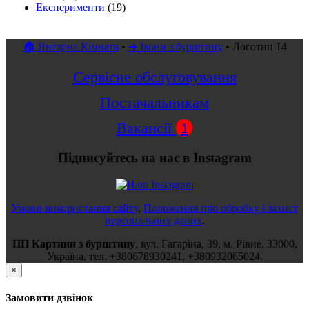
Експерименти
(19)
🏠 Янтарна Кімната
•
➜ Ікони з бурштину
•
Логотип 14
Сервісне обслуговування
Постачальникам
Вакансії
1
Підписуйтесь на нас в Instagram
Умови використання сайту
,
Положення про обробку і захист
персональних даних
.
ПП Картини з бурштину
,
вул.
Гагаріна, 39
, м.
Рівне
,
33000
,
Україна
, тел.
+380678930241
,
+380932065024
.
×
Замовити дзвінок