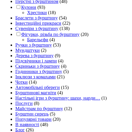
Перстні з бурштином
(48)
Кулони
(93)
Хрестики
(18)
Браслети з бурштину
(54)
Інвестиційні прикраси
(22)
Сувеніри з бурштину
(138)
Фігурки, різьба по бурштину
(20)
Барельєфи
(4)
Ручки з бурштину
(53)
Мундштуки
(2)
Дерева з бурштину
(9)
Підсвічники і лампи
(4)
Скриньки з бурштину
(4)
Годинники з бурштину
(5)
Інклюзи з комахами
(21)
Чотки
(14)
Автомобільні обереги
(15)
Бурштинові магніти
(4)
Настільні ігри з бурштину: шахи, нарди…
(1)
Послуги
(8)
Майстрам по бурштину
(12)
Бурштин сирець
(5)
Популярні товари
(20)
В наявності
(48)
Блог
(26)