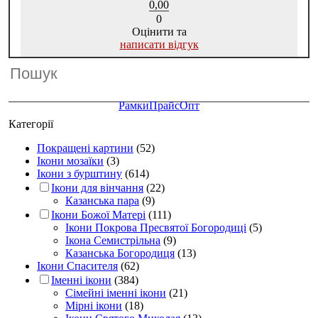
0,00
0
Оцінити та
написати відгук
Рамки
Прайс
Опт
Категорії
Покращені картини
(52)
Ікони мозаїки
(3)
Ікони з бурштину
(614)
Ікони для вінчання
(22)
Казанська пара
(9)
Ікони Божої Матері
(111)
Ікони Покрова Пресвятої Богородиці
(5)
Ікона Семистрільна
(9)
Казанська Богородиця
(13)
Ікони Спасителя
(62)
Іменні ікони
(384)
Сімейні іменні ікони
(21)
Мірні ікони
(18)