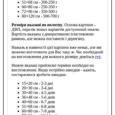
51×68 см - 200-250 г
60×80 см - 250-350 г
72×96 см - 350-500 г
80×120 см - 500-700 г
Розміри вказані по полотну
. Основа картини -
ДВП, перелік інших варіантів доступнний нижче.
Вартість вказана з декоративною пластиковою
рамкою, але можна поставити і дерев'яну.
Нажаль в наявності цієї картини вже немає, але ми
можемо виготовити для Вас таку ж. Час необхідний
на виготовлення для кожного розміру дивіться
тут
.
Нижче вказані приблизні терміни необхідні на
виготовлення. Якщо потрібно швидше - кажіть,
постараємося зробити швидше.
15×20 см - 2-3 дні
20×30 см - 3-4 дні
30×40 см - 4-5 днів
36×48 см - 5-6 днів
40×60 см - 6-7 днів
51×68 см - 6-8 днів
60×80 см - 7-9 днів