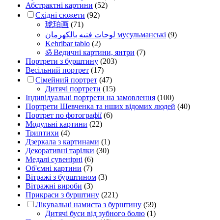
Абстрактні картини
(52)
Східні сюжети
(92)
琥珀画
(71)
لوحات فنيه بالكهرمان мусульманські
(9)
Kehribar tablo
(2)
ॐ Ведичні картини, янтри
(7)
Портрети з бурштину
(203)
Весільний портрет
(17)
Сімейний портрет
(47)
Дитячі портрети
(15)
Індивідуальні портрети на замовлення
(100)
Портрети Шевченка та нших відомих людей
(40)
Портрет по фотографії
(6)
Модульні картини
(22)
Триптихи
(4)
Дзеркала з картинами
(1)
Декоративні тарілки
(30)
Медалі сувенірні
(6)
Об'ємні картини
(7)
Вітражі з бурштином
(3)
Вітражні вироби
(3)
Прикраси з бурштину
(221)
Лікувальні намиста з бурштину
(59)
Дитячі буси від зубного болю
(1)