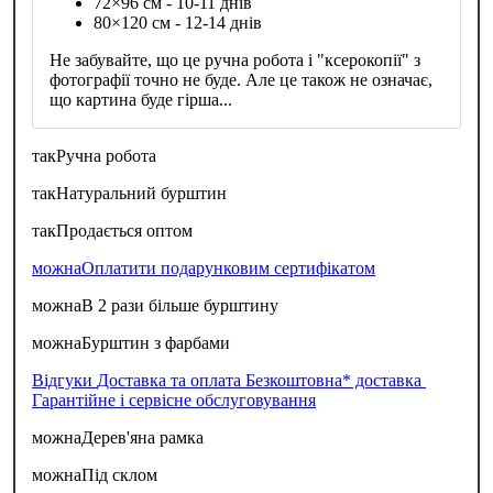
72×96 см - 10-11 днів
80×120 см - 12-14 днів
Не забувайте, що це ручна робота і "ксерокопії" з
фотографії точно не буде. Але це також не означає,
що картина буде гірша...
так
Ручна робота
так
Натуральний бурштин
так
Продається оптом
можна
Оплатити подарунковим сертифікатом
можна
В 2 рази більше бурштину
можна
Бурштин з фарбами
Відгуки
Доставка та оплата
Безкоштовна* доставка
Гарантійне і сервісне обслуговування
можна
Дерев'яна рамка
можна
Під склом