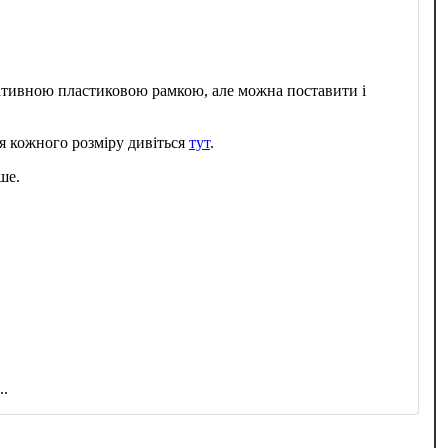
ративною пластиковою рамкою, але можна поставити і
я кожного розміру дивіться
тут
.
ше.
..