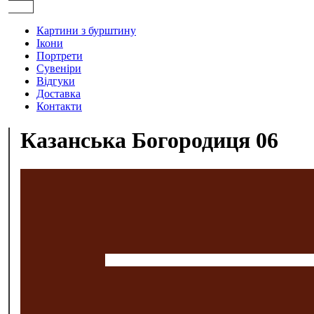
Картини з бурштину
Ікони
Портрети
Сувеніри
Відгуки
Доставка
Контакти
Казанська Богородиця 06