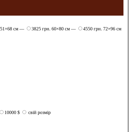
51×68 см —
3825 грн.
60×80 см —
4550 грн.
72×96 см
10000 $
свій розмір