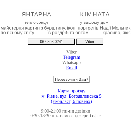
ЯНТАРНА
КІМНАТА
тепло сонця
у вашому домі
майстерня картин з бурштину, ікон, портретів Надії Мельник
 по всьому світу — в роздріб та оптом — красиво, якіс
067 893 0241
Viber
Viber
Telegram
Whatsapp
Email
Перезвонити Вам?
Карта проїзду
м. Рівне, вул. Богоявленська 5
(Екопласт, 6 поверх)
9:00-21:00 пн-нд дзвінки
9:30-18:30 пн-пт месенджери і офіс