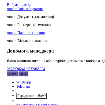
Вибрати рамку
можна
Авіа-пакування
можна
Документ для митниці
можна
Експертиза гемолога
можна
Паспорт картини
можна
Вітальна наклейка
Допомога менеджера
Якщо виникли питання або потрібна допомога з вибором, да
0678930241
0932065024
Viber
інші
Whatsapp
Telegram
Передзвонити Вам?
Консультація в чаті онлайн