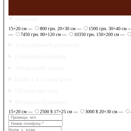
Звичайні
15×20 см —
800 грн.
20×30 см —
1500 грн.
30×40 см
—
7450 грн.
80×120 см —
10350 грн.
150×200 см —
З подвійним бурштином
Покращені картини
Авторський підхід
Копія 1 в 1 як на фото
Об'ємні картини
Мозаїка з бурштину
15×20 см —
2500 $
17×25 см —
3000 $
20×30 см —