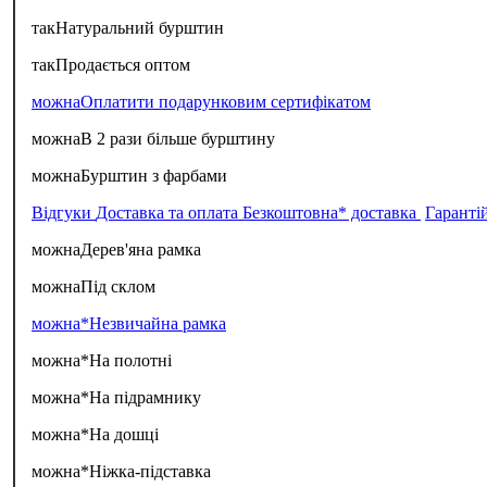
так
Натуральний бурштин
так
Продається оптом
можна
Оплатити подарунковим сертифікатом
можна
В 2 рази більше бурштину
можна
Бурштин з фарбами
Відгуки
Доставка та оплата
Безкоштовна* доставка
Гаранті
можна
Дерев'яна рамка
можна
Під склом
можна*
Незвичайна рамка
можна*
На полотні
можна*
На підрамнику
можна*
На дошці
можна*
Ніжка-підставка