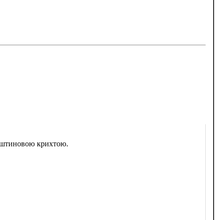
урштиновою крихтою.