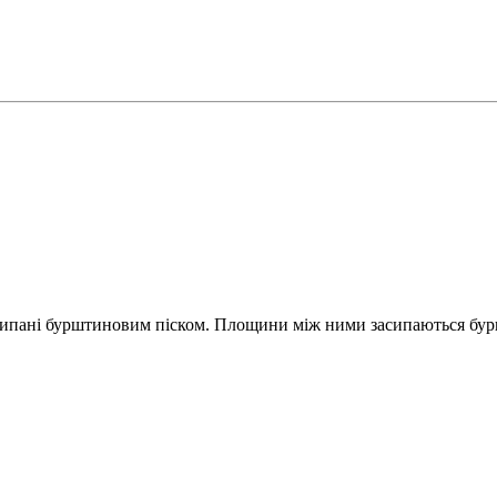
просипані бурштиновим піском. Площини між ними засипаються б