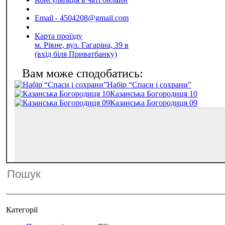
Email - 4504208@gmail.com
Карта проїзду
м. Рівне, вул. Гагаріна, 39 в
(вхід біля Приватбанку)
Набір “Спаси і сохрани”
Казанська Богородиця 10
Казанська Богородиця 09
Категорії