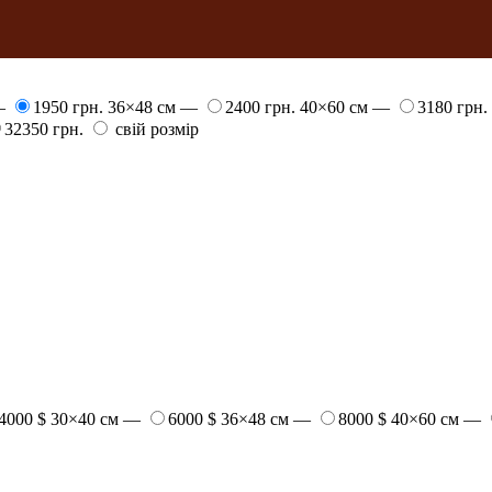
 —
1950 грн.
36×48 см —
2400 грн.
40×60 см —
3180 грн.
32350 грн.
свій розмір
4000 $
30×40 см —
6000 $
36×48 см —
8000 $
40×60 см —