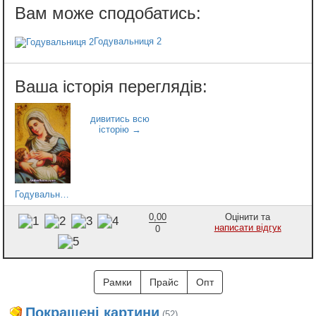
Годувальниця 2
Годувальниця 1
0,00
Оцінити та
написати відгук
0
Рамки
Прайс
Опт
Покращені картини
(52)