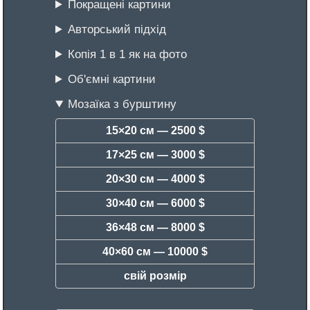
Покращені картини
Авторський підхід
Копія 1 в 1 як на фото
Об'ємні картини
Мозаїка з бурштину
15×20 см —
2500 $
17×25 см —
3000 $
20×30 см —
4000 $
30×40 см —
6000 $
36×48 см —
8000 $
40×60 см —
10000 $
свій розмір