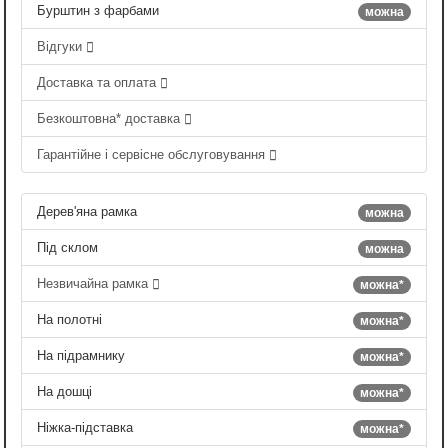
Бурштин з фарбами
можна
Відгуки
Доставка та оплата
Безкоштовна* доставка
Гарантійне і сервісне обслуговування
Дерев'яна рамка
можна
Під склом
можна
Незвичайна рамка
можна*
На полотні
можна*
На підрамнику
можна*
На дошці
можна*
Ніжка-підставка
можна*