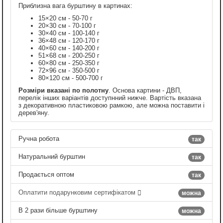
Приблизна вага бурштину в картинах:
15×20 см - 50-70 г
20×30 см - 70-100 г
30×40 см - 100-140 г
36×48 см - 120-170 г
40×60 см - 140-200 г
51×68 см - 200-250 г
60×80 см - 250-350 г
72×96 см - 350-500 г
80×120 см - 500-700 г
Розміри вказані по полотну
. Основа картини - ДВП,
перелік інших варіантів доступнний нижче. Вартість вказана
з декоративною пластиковою рамкою, але можна поставити і
дерев'яну.
Ручна робота
так
Натуральний бурштин
так
Продається оптом
так
Оплатити подарунковим сертифікатом
можна
В 2 рази більше бурштину
можна