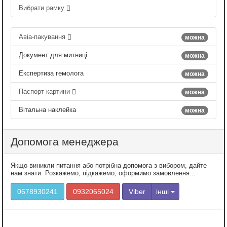
Вибрати рамку
Авіа-пакування
можна
Документ для митниці
можна
Експертиза гемолога
можна
Паспорт картини
можна
Вітальна наклейка
можна
Допомога менеджера
Якщо виникли питання або потрібна допомога з вибором, дайте
нам знати. Розкажемо, підкажемо, оформимо замовлення...
0678930241
0932065024
Viber
інші