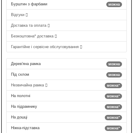
Бурштин з фарбами
можна
Відгуки
Доставка та оплата
Безкоштовна* доставка
Гарантійне і сервісне обслуговування
Дерев'яна рамка
можна
Під склом
можна
Незвичайна рамка
можна*
На полотні
можна*
На підрамнику
можна*
На дошці
можна*
Ніжка-підставка
можна*