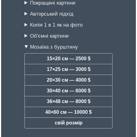
Покращені картини
Авторський підхід
Копія 1 в 1 як на фото
Об'ємні картини
Мозаїка з бурштину
15×20 см —
2500 $
17×25 см —
3000 $
20×30 см —
4000 $
30×40 см —
6000 $
36×48 см —
8000 $
40×60 см —
10000 $
свій розмір