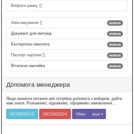
Вибрати рамку
Авіа-пакування
можна
Документ для митниці
можна
Експертиза гемолога
можна
Паспорт картини
можна
Вітальна наклейка
можна
Допомога менеджера
Якщо виникли питання або потрібна допомога з вибором, дайте
нам знати. Розкажемо, підкажемо, оформимо замовлення...
0678930241
0932065024
Viber
інші