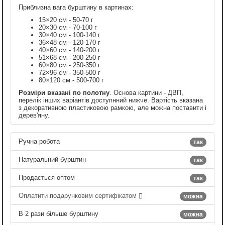
Приблизна вага бурштину в картинах:
15×20 см - 50-70 г
20×30 см - 70-100 г
30×40 см - 100-140 г
36×48 см - 120-170 г
40×60 см - 140-200 г
51×68 см - 200-250 г
60×80 см - 250-350 г
72×96 см - 350-500 г
80×120 см - 500-700 г
Розміри вказані по полотну
. Основа картини - ДВП,
перелік інших варіантів доступнний нижче. Вартість вказана
з декоративною пластиковою рамкою, але можна поставити і
дерев'яну.
Ручна робота
так
Натуральний бурштин
так
Продається оптом
так
Оплатити подарунковим сертифікатом
можна
В 2 рази більше бурштину
можна