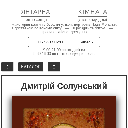
ЯНТАРНА
КІМНАТА
тепло сонця
у вашому домі
майстерня картин з бурштину, ікон, портретів Надії Мельник
з доставкою по всьому світу — в роздріб та оптом —
красиво, якісно, доступно
067 893 0241
Viber
9:00-21:00 пн-нд дзвінки
9:30-18:30 пн-пт месенджери і офіс
КАТАЛОГ
Дмитрій Солунський