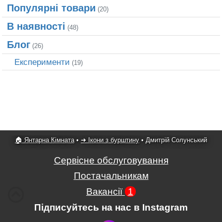
Популярні товари
(20)
В наявності
(48)
Блог
(26)
Експерименти
(19)
🏠 Янтарна Кімната
•
➜ Ікони з бурштину
•
Дмитрій Солунський
Сервісне обслуговування
Постачальникам
Вакансії
1
Підписуйтесь на нас в Instagram