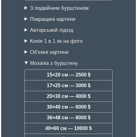
З подвійним бурштином
Покращені картини
Авторський підхід
Копія 1 в 1 як на фото
Об'ємні картини
Мозаїка з бурштину
15×20 см —
2500 $
17×25 см —
3000 $
20×30 см —
4000 $
30×40 см —
6000 $
36×48 см —
8000 $
40×60 см —
10000 $