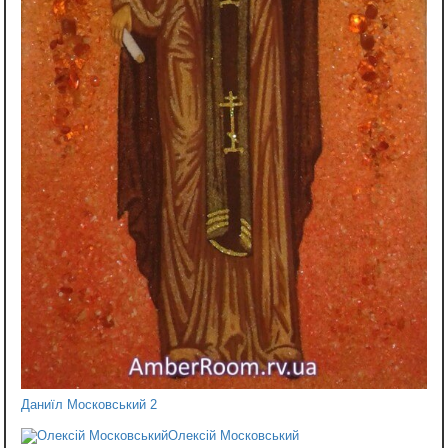
Даниїл Московський 2
Олексій Московський