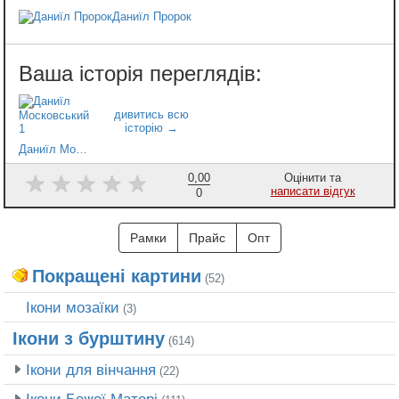
Даниїл Пророк
Даниїл Московський 1
0,00
Оцінити та
написати відгук
0
Рамки
Прайс
Опт
Покращені картини
(52)
Ікони мозаїки
(3)
Ікони з бурштину
(614)
Ікони для вінчання
(22)
Ікони Божої Матері