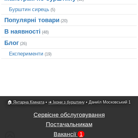
Бурштин сирець
(5)
Популярні товари
(20)
В наявності
(48)
Блог
(26)
Експерименти
(19)
🏠 Янтарна Кімната
•
➜ Ікони з бурштину
•
Даниїл Московський 1
Сервісне обслуговування
Постачальникам
Вакансії
1