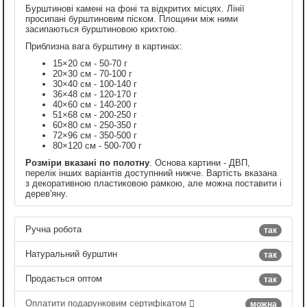
Бурштинові камені на фоні та відкритих місцях. Лінії
просипані бурштиновим піском. Площини між ними
засипаються бурштиновою крихтою.
Приблизна вага бурштину в картинах:
15×20 см - 50-70 г
20×30 см - 70-100 г
30×40 см - 100-140 г
36×48 см - 120-170 г
40×60 см - 140-200 г
51×68 см - 200-250 г
60×80 см - 250-350 г
72×96 см - 350-500 г
80×120 см - 500-700 г
Розміри вказані по полотну
. Основа картини - ДВП,
перелік інших варіантів доступнний нижче. Вартість вказана
з декоративною пластиковою рамкою, але можна поставити і
дерев'яну.
Ручна робота
так
Натуральний бурштин
так
Продається оптом
так
Оплатити подарунковим сертифікатом
можна