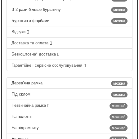
В 2 рази більше бурштину
можна
Бурштин з фарбами
можна
Відгуки
Доставка та оплата
Безкоштовна* доставка
Гарантійне і сервісне обслуговування
Дерев'яна рамка
можна
Під склом
можна
Незвичайна рамка
можна*
На полотні
можна*
На підрамнику
можна*
На дошці