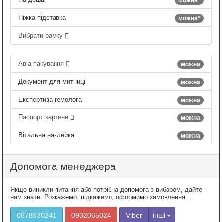
можна*
Ніжка-підставка
можна*
Вибрати рамку
Авіа-пакування
можна
Документ для митниці
можна
Експертиза гемолога
можна
Паспорт картини
можна
Вітальна наклейка
можна
Допомога менеджера
Якщо виникли питання або потрібна допомога з вибором, дайте
нам знати. Розкажемо, підкажемо, оформимо замовлення...
0678930241
0932065024
Viber
інші