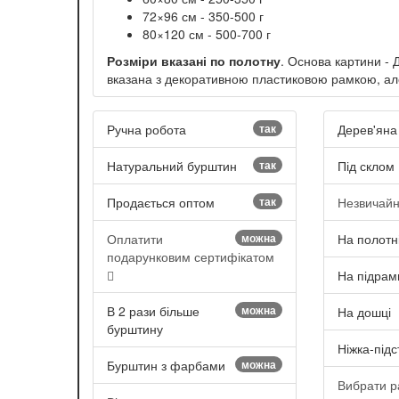
72×96 см - 350-500 г
80×120 см - 500-700 г
Розміри вказані по полотну
. Основа картини - 
вказана з декоративною пластиковою рамкою, але
Ручна робота
так
Дерев'яна
Натуральний бурштин
так
Під склом
Продається оптом
так
Незвичай
Оплатити
можна
На полотн
подарунковим сертифікатом
На підрам
В 2 рази більше
можна
На дошці
бурштину
Ніжка-підс
Бурштин з фарбами
можна
Вибрати 