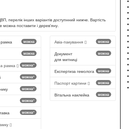
ДВП, перелік інших варіантів доступнний нижче. Вартість
 можна поставити і дерев'яну.
 рамка
можна
Авіа-пакування
можна
можна
Документ
можна
для митниці
на рамка
можна*
Експертиза гемолога
можна
і
можна*
Паспорт картини
можна
нику
можна*
Вітальна наклейка
можна
можна*
тавка
можна*
рамку