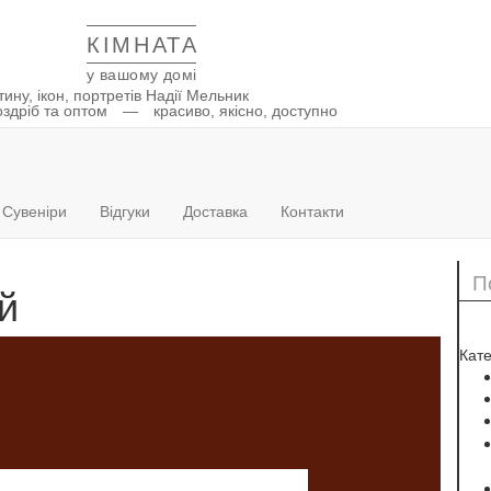
КІМНАТА
у вашому домі
ину, ікон, портретів Надії Мельник
здріб та оптом — красиво, якісно, доступно
Сувеніри
Відгуки
Доставка
Контакти
й
Кате