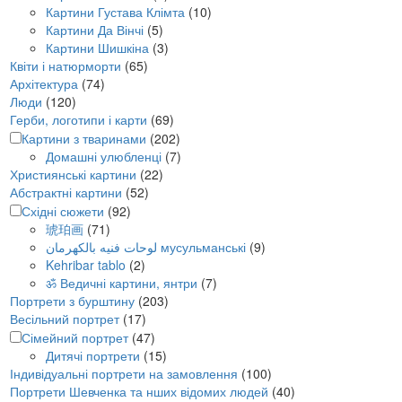
Картини Густава Клімта
(10)
Картини Да Вінчі
(5)
Картини Шишкіна
(3)
Квіти і натюрморти
(65)
Архітектура
(74)
Люди
(120)
Герби, логотипи і карти
(69)
Картини з тваринами
(202)
Домашні улюбленці
(7)
Християнські картини
(22)
Абстрактні картини
(52)
Східні сюжети
(92)
琥珀画
(71)
لوحات فنيه بالكهرمان мусульманські
(9)
Kehribar tablo
(2)
ॐ Ведичні картини, янтри
(7)
Портрети з бурштину
(203)
Весільний портрет
(17)
Сімейний портрет
(47)
Дитячі портрети
(15)
Індивідуальні портрети на замовлення
(100)
Портрети Шевченка та нших відомих людей
(40)