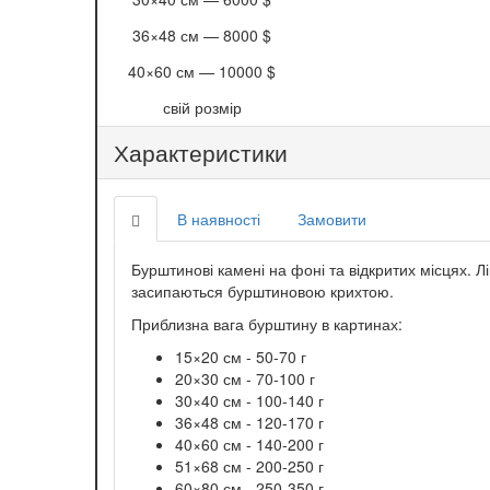
36×48 см —
8000 $
40×60 см —
10000 $
свій розмір
Характеристики
В наявності
Замовити
Бурштинові камені на фоні та відкритих місцях. 
засипаються бурштиновою крихтою.
Приблизна вага бурштину в картинах:
15×20 см - 50-70 г
20×30 см - 70-100 г
30×40 см - 100-140 г
36×48 см - 120-170 г
40×60 см - 140-200 г
51×68 см - 200-250 г
60×80 см - 250-350 г