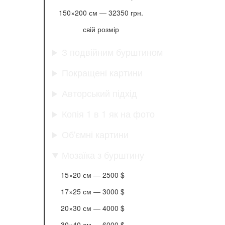
150×200 см —
32350 грн.
свій розмір
З подвійним бурштином
Покращені картини
Авторський підхід
Копія 1 в 1 як на фото
Об'ємні картини
Мозаїка з бурштину
15×20 см —
2500 $
17×25 см —
3000 $
20×30 см —
4000 $
30×40 см —
6000 $