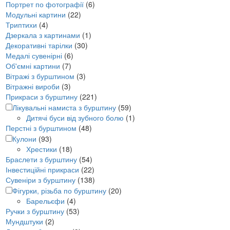
Портрет по фотографії
(6)
Модульні картини
(22)
Триптихи
(4)
Дзеркала з картинами
(1)
Декоративні тарілки
(30)
Медалі сувенірні
(6)
Об'ємні картини
(7)
Вітражі з бурштином
(3)
Вітражні вироби
(3)
Прикраси з бурштину
(221)
Лікувальні намиста з бурштину
(59)
Дитячі буси від зубного болю
(1)
Перстні з бурштином
(48)
Кулони
(93)
Хрестики
(18)
Браслети з бурштину
(54)
Інвестиційні прикраси
(22)
Сувеніри з бурштину
(138)
Фігурки, різьба по бурштину
(20)
Барельєфи
(4)
Ручки з бурштину
(53)
Мундштуки
(2)