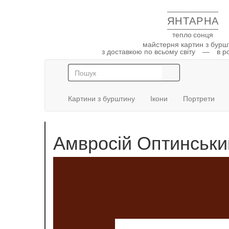
ЯНТАРНА
тепло сонця
майстерня картин з буршт
з доставкою по всьому світу — в ро
Картини з бурштину
Ікони
Портрети
Амвросій Оптинськи