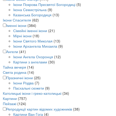
Ікони Покрова Пресвятої Богородиці
(5)
Ікона Семистрільна
(9)
Казанська Богородиця
(13)
Ікони Спасителя
(62)
Іменні ікони
(384)
Сімейні іменні ікони
(21)
Мірні ікони
(18)
Ікони Святого Миколая
(13)
Ікони Архангела Михаила
(9)
Ангели
(41)
Ікони Ангела Охоронця
(12)
Картини з ангелами
(30)
Тайна вечеря
(14)
Свята родина
(14)
Празничні ікони
(25)
Ікони Різдва
(7)
Пасхальні сюжети
(9)
Католицькі ікони і греко-католицькі
(34)
Картини
(757)
Пейзажі
(124)
Репродукції картин відомих художників
(38)
Картини Ван Гога
(4)