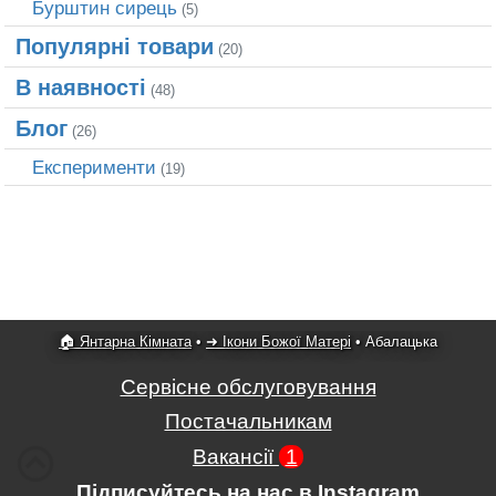
Бурштин сирець
(5)
Популярні товари
(20)
В наявності
(48)
Блог
(26)
Експерименти
(19)
🏠 Янтарна Кімната
•
➜ Ікони Божої Матері
•
Абалацька
Сервісне обслуговування
Постачальникам
Вакансії
1
Підписуйтесь на нас в Instagram