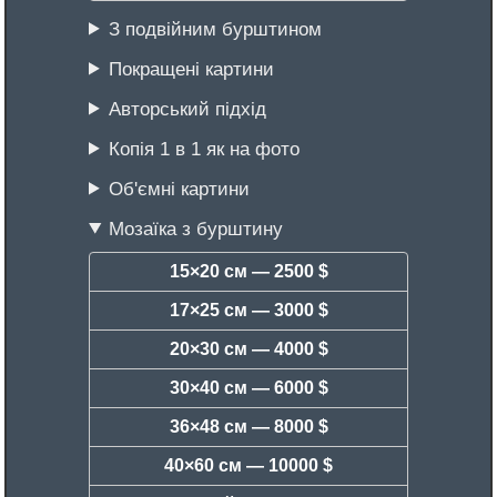
З подвійним бурштином
Покращені картини
Авторський підхід
Копія 1 в 1 як на фото
Об'ємні картини
Мозаїка з бурштину
15×20 см —
2500 $
17×25 см —
3000 $
20×30 см —
4000 $
30×40 см —
6000 $
36×48 см —
8000 $
40×60 см —
10000 $