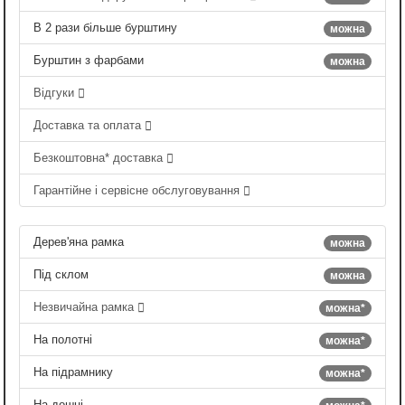
В 2 рази більше бурштину
можна
Бурштин з фарбами
можна
Відгуки
Доставка та оплата
Безкоштовна* доставка
Гарантійне і сервісне обслуговування
Дерев'яна рамка
можна
Під склом
можна
Незвичайна рамка
можна*
На полотні
можна*
На підрамнику
можна*
На дошці