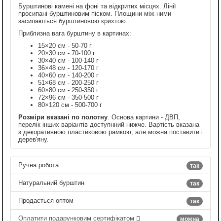
Бурштинові камені на фоні та відкритих місцях. Лінії
просипані бурштиновим піском. Площини між ними
засипаються бурштиновою крихтою.
Приблизна вага бурштину в картинах:
15×20 см - 50-70 г
20×30 см - 70-100 г
30×40 см - 100-140 г
36×48 см - 120-170 г
40×60 см - 140-200 г
51×68 см - 200-250 г
60×80 см - 250-350 г
72×96 см - 350-500 г
80×120 см - 500-700 г
Розміри вказані по полотну
. Основа картини - ДВП,
перелік інших варіантів доступнний нижче. Вартість вказана
з декоративною пластиковою рамкою, але можна поставити і
дерев'яну.
Ручна робота
так
Натуральний бурштин
так
Продається оптом
так
Оплатити подарунковим сертифікатом
можна