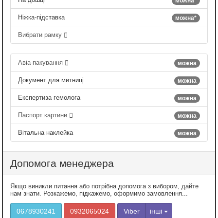
можна*
Ніжка-підставка
можна*
Вибрати рамку
Авіа-пакування
можна
Документ для митниці
можна
Експертиза гемолога
можна
Паспорт картини
можна
Вітальна наклейка
можна
Допомога менеджера
Якщо виникли питання або потрібна допомога з вибором, дайте
нам знати. Розкажемо, підкажемо, оформимо замовлення...
0678930241
0932065024
Viber
інші