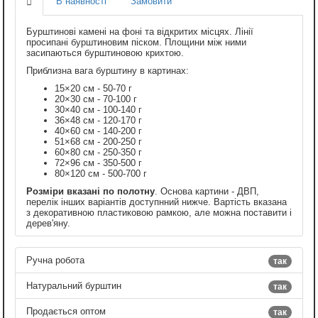
В наявності
Замовити
Бурштинові камені на фоні та відкритих місцях. Лінії
просипані бурштиновим піском. Площини між ними
засипаються бурштиновою крихтою.
Приблизна вага бурштину в картинах:
15×20 см - 50-70 г
20×30 см - 70-100 г
30×40 см - 100-140 г
36×48 см - 120-170 г
40×60 см - 140-200 г
51×68 см - 200-250 г
60×80 см - 250-350 г
72×96 см - 350-500 г
80×120 см - 500-700 г
Розміри вказані по полотну
. Основа картини - ДВП,
перелік інших варіантів доступнний нижче. Вартість вказана
з декоративною пластиковою рамкою, але можна поставити і
дерев'яну.
Ручна робота
так
Натуральний бурштин
так
Продається оптом
так