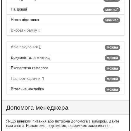
На дошці
можна*
Ніжка-підставка
можна*
Вибрати рамку
Авіа-пакування
можна
Документ для митниці
можна
Експертиза гемолога
можна
Паспорт картини
можна
Вітальна наклейка
можна
Допомога менеджера
Якщо виникли питання або потрібна допомога з вибором, дайте
нам знати. Розкажемо, підкажемо, оформимо замовлення...