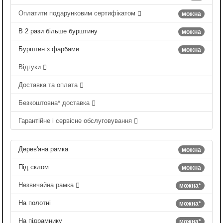
Оплатити подарунковим сертифікатом
можна
В 2 рази більше бурштину
можна
Бурштин з фарбами
можна
Відгуки
Доставка та оплата
Безкоштовна* доставка
Гарантійне і сервісне обслуговування
Дерев'яна рамка
можна
Під склом
можна
Незвичайна рамка
можна*
На полотні
можна*
На підрамнику
можна*