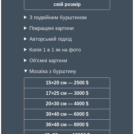
свій розмір
З подвійним бурштином
Покращені картини
Авторський підхід
Копія 1 в 1 як на фото
Об'ємні картини
Мозаїка з бурштину
15×20 см —
2500 $
17×25 см —
3000 $
20×30 см —
4000 $
30×40 см —
6000 $
36×48 см —
8000 $