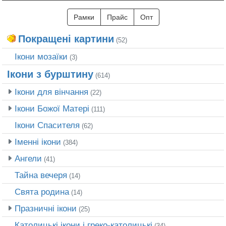
Рамки
Прайс
Опт
Покращені картини
(52)
Ікони мозаїки
(3)
Ікони з бурштину
(614)
Ікони для вінчання
(22)
Ікони Божої Матері
(111)
Ікони Спасителя
(62)
Іменні ікони
(384)
Ангели
(41)
Тайна вечеря
(14)
Свята родина
(14)
Празничні ікони
(25)
Католицькі ікони і греко-католицькі
(34)