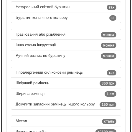
Натуральний світлий бурштин
так
Бурштин коньячного кольору
ні
Гравіювання або різьблення
можна
Інша схема інкрустації
можна
Ручний розпис по бурштину
можна
Гіпоалергенний силіконовий ремінець
так
Шкіряний ремінець
360 грн
Ширина ремінця
1 см
Докупити запасний ремінець іншого кольору
150 грн
Метал
сталь
Виконати в сріблі
+2100 грн