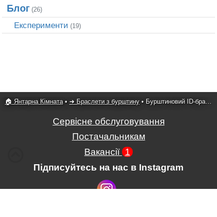
Блог
(26)
Експерименти
(19)
🏠 Янтарна Кімната
•
➜ Браслети з бурштину
•
Бурштиновий ID-браслет з сапфірами
Сервісне обслуговування
Постачальникам
Вакансії
1
Підписуйтесь на нас в Instagram
Умови використання сайту
,
Положення про обробку і захист