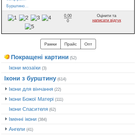
Бурштиновий ID-браслет з сапфірами
0,00
Оцінити та
написати відгук
0
Рамки
Прайс
Опт
Покращені картини
(52)
Ікони мозаїки
(3)
Ікони з бурштину
(614)
Ікони для вінчання
(22)
Ікони Божої Матері
(111)
Ікони Спасителя
(62)
Іменні ікони
(384)
Ангели
(41)