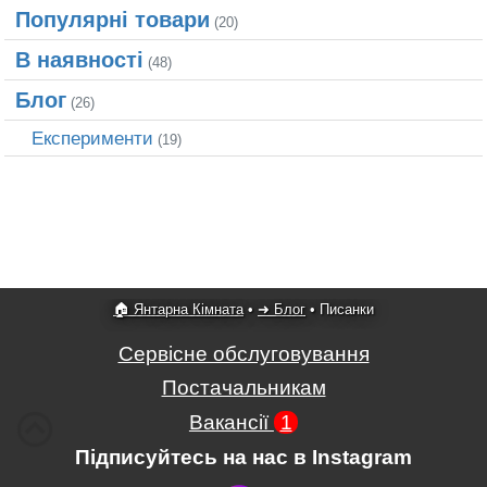
Популярні товари
(20)
В наявності
(48)
Блог
(26)
Експерименти
(19)
🏠 Янтарна Кімната
•
➜ Блог
•
Писанки
Сервісне обслуговування
Постачальникам
Вакансії
1
Підписуйтесь на нас в Instagram