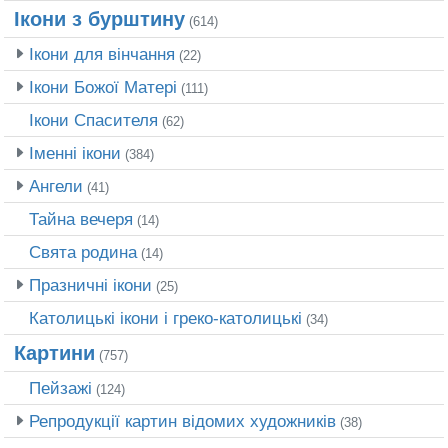
Ікони з бурштину
(614)
Ікони для вінчання
(22)
Ікони Божої Матері
(111)
Ікони Спасителя
(62)
Іменні ікони
(384)
Ангели
(41)
Тайна вечеря
(14)
Свята родина
(14)
Празничні ікони
(25)
Католицькі ікони і греко-католицькі
(34)
Картини
(757)
Пейзажі
(124)
Репродукції картин відомих художників
(38)