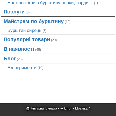
Настільні ігри з бурштину: шахи, нарди…
(1)
Послуги
(8)
Майстрам по бурштину
(12)
Бурштин сирець
(5)
Популярні товари
(20)
В наявності
(48)
Блог
(26)
Експерименти
(19)
🏠 Янтарна Кімната
•
➜ Блог
•
Мозаїка 4