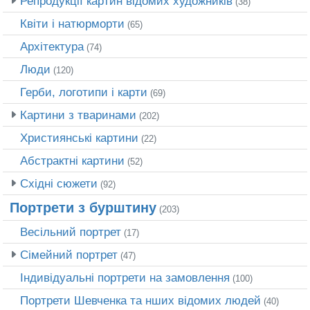
Репродукції картин відомих художників
(38)
Квіти і натюрморти
(65)
Архітектура
(74)
Люди
(120)
Герби, логотипи і карти
(69)
Картини з тваринами
(202)
Християнські картини
(22)
Абстрактні картини
(52)
Східні сюжети
(92)
Портрети з бурштину
(203)
Весільний портрет
(17)
Сімейний портрет
(47)
Індивідуальні портрети на замовлення
(100)
Портрети Шевченка та нших відомих людей
(40)