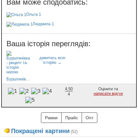
Ольга 1
Людмила 1
Бурштинівка - рецепт та історія напою
4,50
Оцінити та
написати відгук
4
Рамки
Прайс
Опт
Покращені картини
(52)