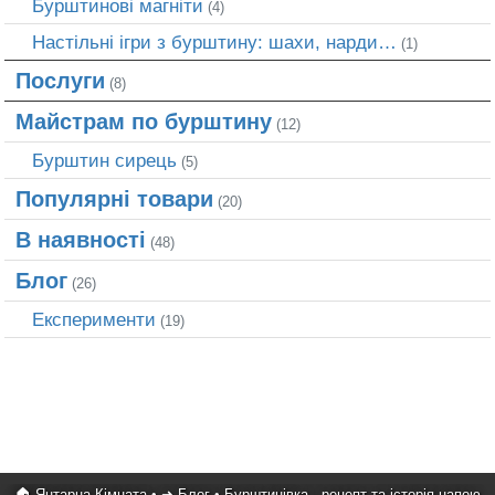
Бурштинові магніти
(4)
Настільні ігри з бурштину: шахи, нарди…
(1)
Послуги
(8)
Майстрам по бурштину
(12)
Бурштин сирець
(5)
Популярні товари
(20)
В наявності
(48)
Блог
(26)
Експерименти
(19)
🏠 Янтарна Кімната
•
➜ Блог
•
Бурштинівка - рецепт та історія напою