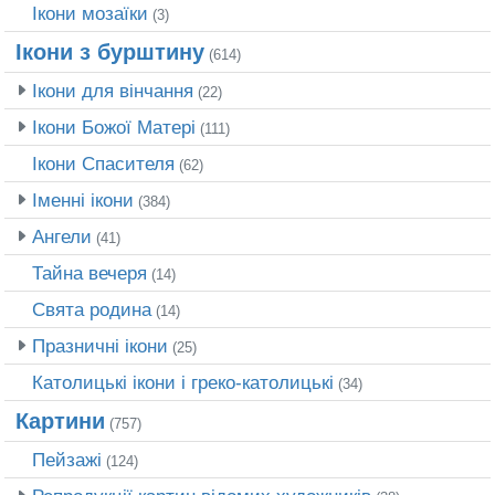
Ікони мозаїки
(3)
Ікони з бурштину
(614)
Ікони для вінчання
(22)
Ікони Божої Матері
(111)
Ікони Спасителя
(62)
Іменні ікони
(384)
Ангели
(41)
Тайна вечеря
(14)
Свята родина
(14)
Празничні ікони
(25)
Католицькі ікони і греко-католицькі
(34)
Картини
(757)
Пейзажі
(124)