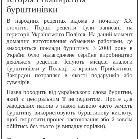
бурштинівки
В народних рецептах відома з початку XX
століття. Перші рецепти були записані на
території Українського Полісся. На даний момент
домашнє виготовлення обмежене районами, де
знаходяться поклади бурштину. З 2008 року в
Україні було налагоджене серійне виробництво
декількох рецептів. Існують місцеві аналоги
бурштинівки у Польщі та країнах Прибалтики.
Закордон потрапляє в якості подарунків або
сувенірів.
Назва походить від українського слова бурштин,
який є центральним її інгредієнтом. Проте для
заводських напоїв з такою назвою часто замість
бурштину використовують бурштинову кислоту,
щоб скоротити процес настоювання або й зовсім
обійтись без нього (у випадку горілки).