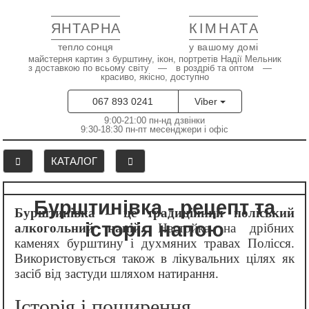
ЯНТАРНА
КІМНАТА
тепло сонця
у вашому домі
майстерня картин з бурштину, ікон, портретів Надії Мельник
з доставкою по всьому світу — в роздріб та оптом —
красиво, якісно, доступно
067 893 0241
Viber
9:00-21:00 пн-нд дзвінки
9:30-18:30 пн-пт месенджери і офіс
КАТАЛОГ
Бурштинівка - рецепт та
Бурштинівка – це традиційний поліський
історія напою
алкогольний напій.
Настойка на дрібних
каменях бурштину і духмяних травах Полісся.
Використовується також в лікувальних цілях як
засіб від застуди шляхом натирання.
Історія і поширення