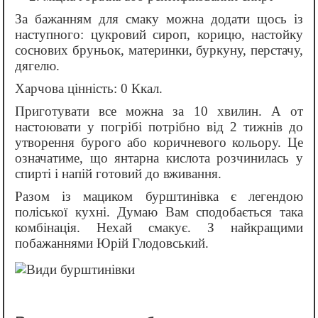
За бажанням для смаку можна додати щось із
наступного: цукровий сироп, корицю, настойку
соснових бруньок, материнки, буркуну, перстачу,
дягелю.
Харчова цінність:
0 Ккал.
Приготувати все можна за 10 хвилин. А от
настоювати у погрібі потрібно від 2 тижнів
до
утворення бурого або коричневого кольору. Це
означатиме, що янтарна кислота розчинилась у
спирті і напій готовий до вживання.
Разом із мациком бурштинівка є легендою
поліської кухні. Думаю Вам сподобається така
комбінація. Нехай смакує. З найкращими
побажаннями
Юрій Глодовський
.