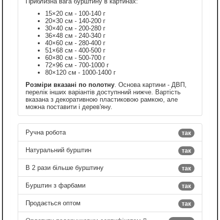
Приблизна вага бурштину в картинах:
15×20 см - 100-140 г
20×30 см - 140-200 г
30×40 см - 200-280 г
36×48 см - 240-340 г
40×60 см - 280-400 г
51×68 см - 400-500 г
60×80 см - 500-700 г
72×96 см - 700-1000 г
80×120 см - 1000-1400 г
Розміри вказані по полотну
. Основа картини - ДВП,
перелік інших варіантів доступнний нижче. Вартість
вказана з декоративною пластиковою рамкою, але
можна поставити і дерев'яну.
Ручна робота
так
Натуральний бурштин
так
В 2 рази більше бурштину
так
Бурштин з фарбами
так
Продається оптом
так