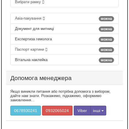
Вибрати рамку
Авіа-пакування
можна
Документ для митниці
можна
Експертиза гемолога
можна
Паспорт картини
можна
Вітальна наклейка
можна
Допомога менеджера
Якщо виникли питання або потрібна допомога з вибором,
дайте нам знати. Розкажемо, підкажемо, оформимо
замовлення...
0678930241
0932065024
Viber
інші