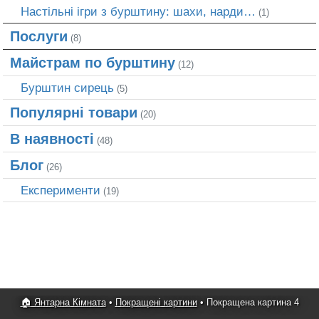
Настільні ігри з бурштину: шахи, нарди…
(1)
Послуги
(8)
Майстрам по бурштину
(12)
Бурштин сирець
(5)
Популярні товари
(20)
В наявності
(48)
Блог
(26)
Експерименти
(19)
🏠 Янтарна Кімната
•
Покращені картини
•
Покращена картина 4