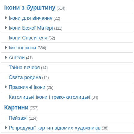
Ікони з бурштину
(614)
Ікони для вінчання
(22)
Ікони Божої Матері
(111)
Ікони Спасителя
(62)
Іменні ікони
(384)
Ангели
(41)
Тайна вечеря
(14)
Свята родина
(14)
Празничні ікони
(25)
Католицькі ікони і греко-католицькі
(34)
Картини
(757)
Пейзажі
(124)
Репродукції картин відомих художників
(38)