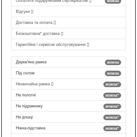
Оплатити подарунковим сертифікатом
можна
Відгуки
Доставка та оплата
Безкоштовна* доставка
Гарантійне і сервісне обслуговування
Дерев'яна рамка
можна
Під склом
можна
Незвичайна рамка
можна*
На полотні
можна*
На підрамнику
можна*
На дошці
можна*
Ніжка-підставка
можна*