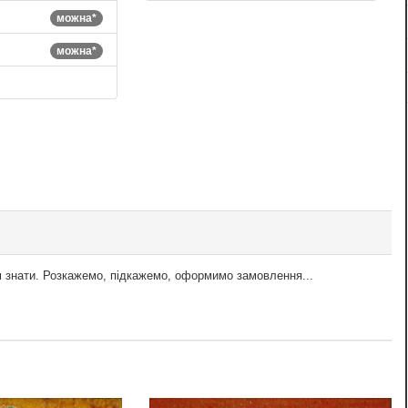
можна*
можна*
м знати. Розкажемо, підкажемо, оформимо замовлення...