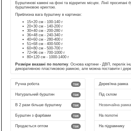
Бурштинові камені на фоні та відкритих місцях. Лінії просипан
бурштиновою крихтою.
Приблизна вага бурштину в картинах:
15×20 см - 100-140 г
20×30 см - 140-200 г
30×40 см - 200-280 г
36×48 см - 240-340 г
40×60 см - 280-400 г
51×68 см - 400-500 г
60×80 см - 500-700 г
72×96 см - 700-1000 г
80×120 см - 1000-1400 г
Розміри вказані по полотну
. Основа картини - ДВП, перелік ін
декоративною пластиковою рамкою, але можна поставити і дере
Ручна робота
Дерев'яна рамка
так
Натуральний бурштин
Під склом
так
В 2 рази більше бурштину
Незвичайна рамк
так
Бурштин з фарбами
На полотні
так
Продається оптом
На підрамнику
так