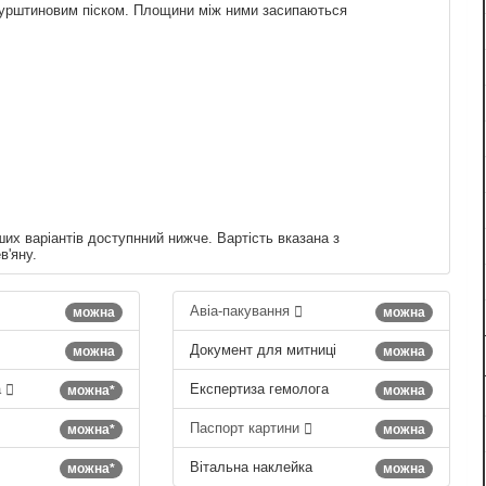
і бурштиновим піском. Площини між ними засипаються
ших варіантів доступнний нижче. Вартість вказана з
в'яну.
Авіа-пакування
можна
можна
Документ для митниці
можна
можна
а
Експертиза гемолога
можна*
можна
Паспорт картини
можна*
можна
Вітальна наклейка
можна*
можна