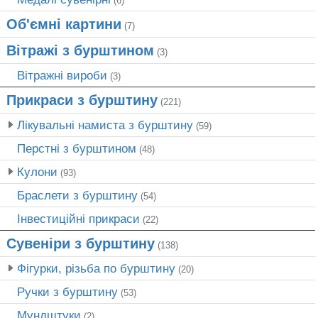
(6)
Об'ємні картини
(7)
Вітражі з бурштином
(3)
Вітражні вироби
(3)
Прикраси з бурштину
(221)
Лікувальні намиста з бурштину
(59)
Перстні з бурштином
(48)
Кулони
(93)
Браслети з бурштину
(54)
Інвестиційні прикраси
(22)
Сувеніри з бурштину
(138)
Фігурки, різьба по бурштину
(20)
Ручки з бурштину
(53)
Мундштуки
(2)