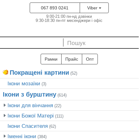
067 893 0241
Viber
9:00-21:00 пн-нд дзвінки
9:30-18:30 пн-пт месенджери і офіс
Рамки
Прайс
Опт
Покращені картини
(52)
Ікони мозаїки
(3)
Ікони з бурштину
(614)
Ікони для вінчання
(22)
Ікони Божої Матері
(111)
Ікони Спасителя
(62)
Іменні ікони
(384)