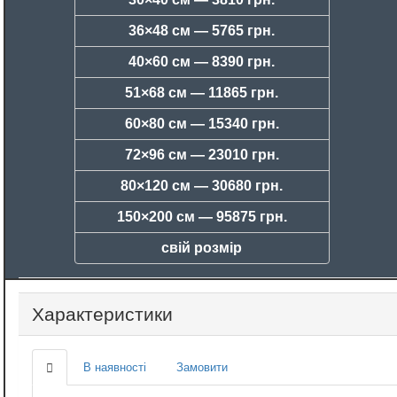
36×48 см —
5765 грн.
40×60 см —
8390 грн.
51×68 см —
11865 грн.
60×80 см —
15340 грн.
72×96 см —
23010 грн.
80×120 см —
30680 грн.
150×200 см —
95875 грн.
свій розмір
Характеристики
В наявності
Замовити