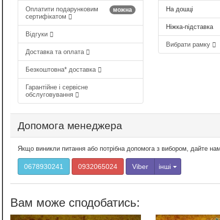
Оплатити подарунковим
На дошці
можна
сертифікатом
Ніжка-підставка
Відгуки
Вибрати рамку
Доставка та оплата
Безкоштовна* доставка
Гарантійне і сервісне
обслуговування
Допомога менеджера
Якщо виникли питання або потрібна допомога з вибором, дайте на
0678930241
0932065024
Viber
інші