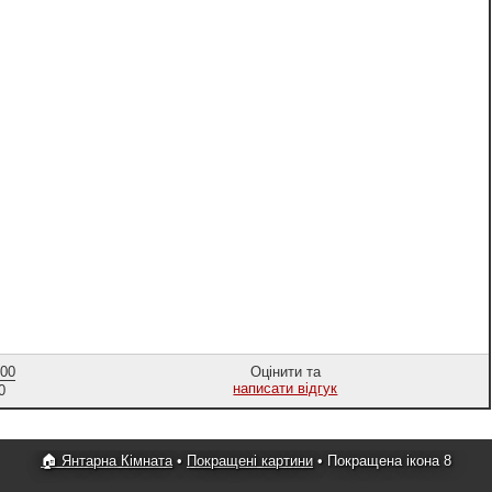
,00
Оцінити та
написати відгук
0
🏠 Янтарна Кімната
•
Покращені картини
•
Покращена ікона 8