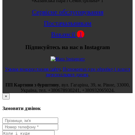
«Казанська пара і Семистрільна» 1
Сервісне обслуговування
Постачальникам
Вакансії
1
Підписуйтесь на нас в Instagram
Умови використання сайту
,
Положення про обробку і захист
персональних даних
.
ПП Картини з бурштину
,
вул.
Гагаріна, 39
, м.
Рівне
,
33000
,
Україна
, тел.
+380678930241
,
+380932065024
.
×
Замовити дзвінок