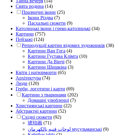
Тайна вечеря
(14)
Свята родина
(14)
Празничні ікони
(25)
Ікони Різдва
(7)
Пасхальні сюжети
(9)
Католицькі ікони і греко-католицькі
(34)
Картини
(757)
Пейзажі
(124)
Репродукції картин відомих художників
(38)
Картини Ван Гога
(4)
Картини Густава Клімта
(10)
Картини Да Вінчі
(5)
Картини Шишкіна
(3)
Квіти і натюрморти
(65)
Архітектура
(74)
Люди
(120)
Герби, логотипи і карти
(69)
Картини з тваринами
(202)
Домашні улюбленці
(7)
Християнські картини
(22)
Абстрактні картини
(52)
Східні сюжети
(92)
琥珀画
(71)
لوحات فنيه بالكهرمان мусульманські
(9)
Kehribar tablo
(2)