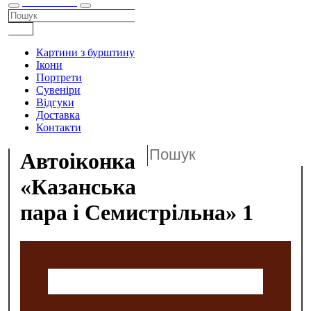
КАТАЛОГ
Картини з бурштину
Ікони
Портрети
Сувеніри
Відгуки
Доставка
Контакти
Автоіконка
«Казанська
пара і Семистрільна» 1