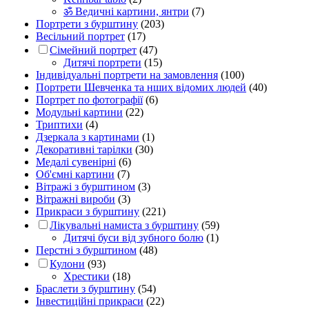
ॐ Ведичні картини, янтри
(7)
Портрети з бурштину
(203)
Весільний портрет
(17)
Сімейний портрет
(47)
Дитячі портрети
(15)
Індивідуальні портрети на замовлення
(100)
Портрети Шевченка та нших відомих людей
(40)
Портрет по фотографії
(6)
Модульні картини
(22)
Триптихи
(4)
Дзеркала з картинами
(1)
Декоративні тарілки
(30)
Медалі сувенірні
(6)
Об'ємні картини
(7)
Вітражі з бурштином
(3)
Вітражні вироби
(3)
Прикраси з бурштину
(221)
Лікувальні намиста з бурштину
(59)
Дитячі буси від зубного болю
(1)
Перстні з бурштином
(48)
Кулони
(93)
Хрестики
(18)
Браслети з бурштину
(54)
Інвестиційні прикраси
(22)