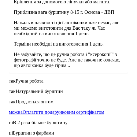
Кріплення за допомогою ліпучки або магніта.
Приблизна вага бурштину 8-15 г. Основа - ДВП.
Нажаль в наявності цієї автоіконки вже немає, але
ми можемо виготовити для Вас таку ж. Час
необхідний на виготовлення 1 день.
Терміни необхідні на виготовлення 1 день.
Не забувайте, що це ручна робота і "ксерокопії" з
фотографії точно не буде. Але це також не означає,
що автоіконка буде гірша...
так
Ручна робота
так
Натуральний бурштин
так
Продається оптом
можна
Оплатити подарунковим сертифікатом
ні
В 2 рази більше бурштину
ні
Бурштин з фарбами