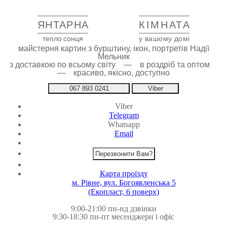
ЯНТАРНА
КІМНАТА
тепло сонця
у вашому домі
майстерня картин з бурштину, ікон, портретів Надії
Мельник
з доставкою по всьому світу — в роздріб та оптом
— красиво, якісно, доступно
067 893 0241
Viber
Viber
Telegram
Whatsapp
Email
Перезвонити Вам?
Карта проїзду
м. Рівне, вул. Богоявленська 5
(Екопласт, 6 поверх)
9:00-21:00 пн-нд дзвінки
9:30-18:30 пн-пт месенджери і офіс