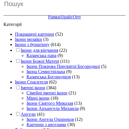
Рамки
Прайс
Опт
Категорії
Покращені картини
(52)
Ікони мозаїки
(3)
Ікони з бурштину
(614)
Ікони для вінчання
(22)
Казанська пара
(9)
Ікони Божої Матері
(111)
Ікони Покрова Пресвятої Богородиці
(5)
Ікона Семистрільна
(9)
Казанська Богородиця
(13)
Ікони Спасителя
(62)
Іменні ікони
(384)
Сімейні іменні ікони
(21)
Мірні ікони
(18)
Ікони Святого Миколая
(13)
Ікони Архангела Михаила
(9)
Ангели
(41)
Ікони Ангела Охоронця
(12)
Картини з ангелами
(30)