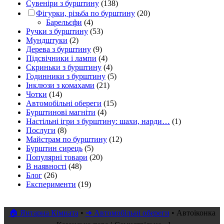
Сувеніри з бурштину
(138)
Фігурки, різьба по бурштину
(20)
Барельєфи
(4)
Ручки з бурштину
(53)
Мундштуки
(2)
Дерева з бурштину
(9)
Підсвічники і лампи
(4)
Скриньки з бурштину
(4)
Годинники з бурштину
(5)
Інклюзи з комахами
(21)
Чотки
(14)
Автомобільні обереги
(15)
Бурштинові магніти
(4)
Настільні ігри з бурштину: шахи, нарди…
(1)
Послуги
(8)
Майстрам по бурштину
(12)
Бурштин сирець
(5)
Популярні товари
(20)
В наявності
(48)
Блог
(26)
Експерименти
(19)
🏠 Янтарна Кімната
•
➜ Автомобільні обереги
•
Автоіконка