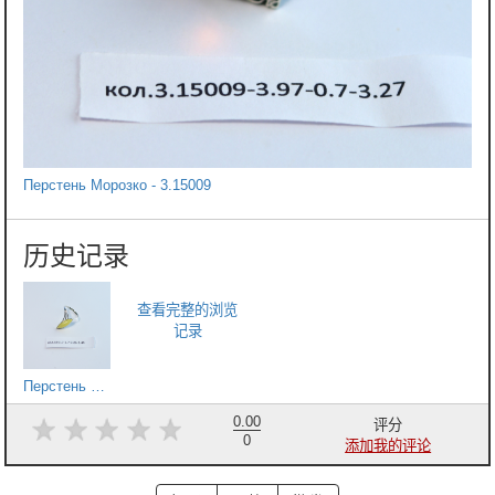
Перстень Морозко - 3.15009
Перстень Тріо-1 - 15517
0.00
评分
0
添加我的评论