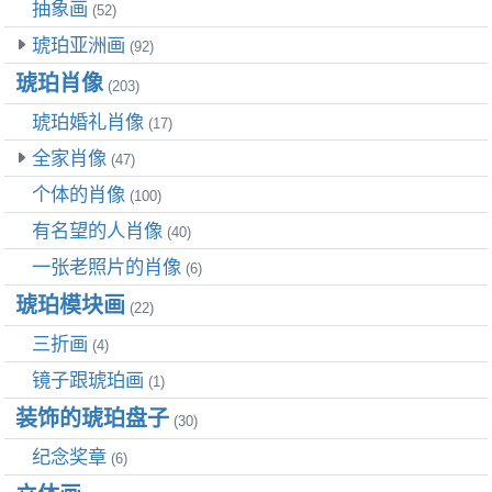
抽象画
(52)
琥珀亚洲画
(92)
琥珀肖像
(203)
琥珀婚礼肖像
(17)
全家肖像
(47)
个体的肖像
(100)
有名望的人肖像
(40)
一张老照片的肖像
(6)
琥珀模块画
(22)
三折画
(4)
镜子跟琥珀画
(1)
装饰的琥珀盘子
(30)
纪念奖章
(6)