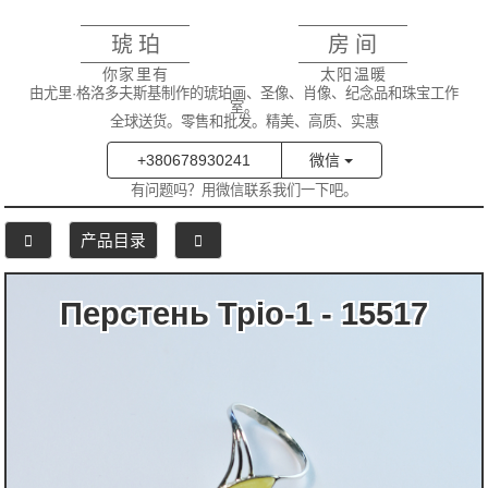
琥珀
房间
你家里有
太阳温暖
由尤里·格洛多夫斯基制作的琥珀画、圣像、肖像、纪念品和珠宝工作
室。
全球送货。零售和批发。精美、高质、实惠
+380678930241
微信
有问题吗？用微信联系我们一下吧。
产品目录
Перстень Тріо-1 - 15517