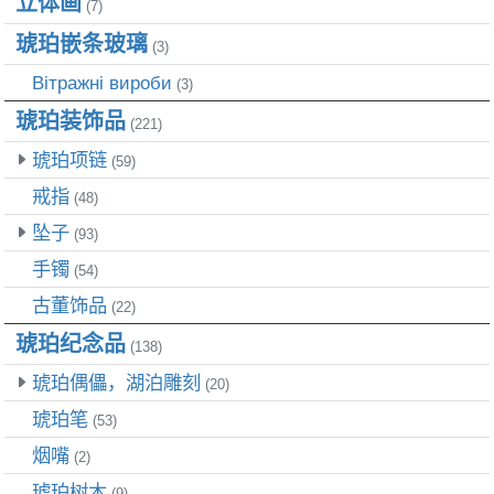
立体画
(7)
琥珀嵌条玻璃
(3)
Вітражні вироби
(3)
琥珀装饰品
(221)
琥珀项链
(59)
戒指
(48)
坠子
(93)
手镯
(54)
古董饰品
(22)
琥珀纪念品
(138)
琥珀偶儡，湖泊雕刻
(20)
琥珀笔
(53)
烟嘴
(2)
琥珀树木
(9)