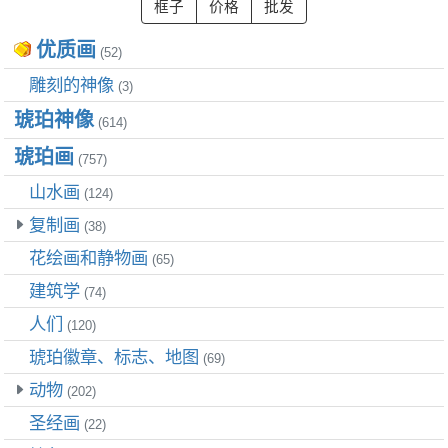
优质画
(52)
雕刻的神像
(3)
琥珀神像
(614)
琥珀画
(757)
山水画
(124)
复制画
(38)
花绘画和静物画
(65)
建筑学
(74)
人们
(120)
琥珀徽章、标志、地图
(69)
动物
(202)
圣经画
(22)