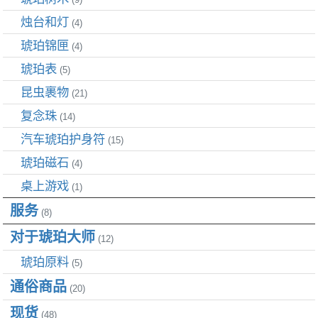
烛台和灯
(4)
琥珀锦匣
(4)
琥珀表
(5)
昆虫裹物
(21)
复念珠
(14)
汽车琥珀护身符
(15)
琥珀磁石
(4)
桌上游戏
(1)
服务
(8)
对于琥珀大师
(12)
琥珀原料
(5)
通俗商品
(20)
现货
(48)