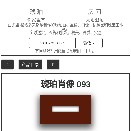
琥珀
房间
你家里有
太阳温暖
由尤里·格洛多夫斯基制作的琥珀画、圣像、肖像、纪念品和珠宝工作
室。
全球送货。零售和批发。精美、高质、实惠
+380678930241
微信
有问题吗？用微信联系我们一下吧。
产品目录
琥珀肖像 093