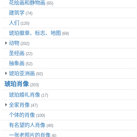
花绘画和静物画
(65)
建筑学
(74)
人们
(120)
琥珀徽章、标志、地图
(69)
动物
(202)
圣经画
(22)
抽象画
(52)
琥珀亚洲画
(92)
琥珀肖像
(203)
琥珀婚礼肖像
(17)
全家肖像
(47)
个体的肖像
(100)
有名望的人肖像
(40)
一张老照片的肖像
(6)