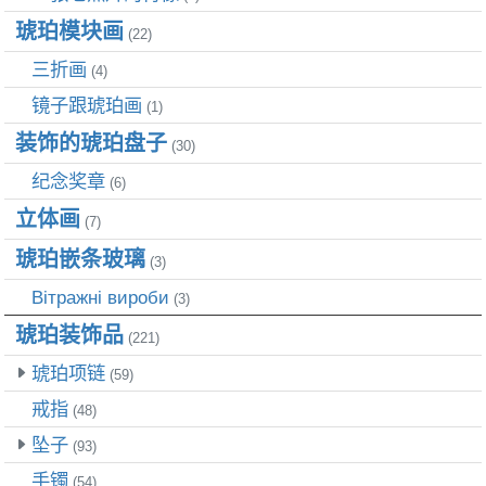
琥珀模块画
(22)
三折画
(4)
镜子跟琥珀画
(1)
装饰的琥珀盘子
(30)
纪念奖章
(6)
立体画
(7)
琥珀嵌条玻璃
(3)
Вітражні вироби
(3)
琥珀装饰品
(221)
琥珀项链
(59)
戒指
(48)
坠子
(93)
手镯
(54)