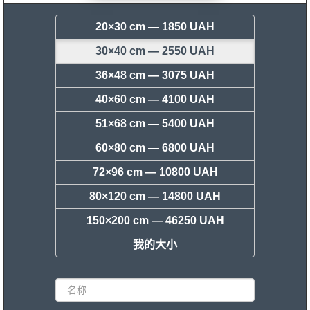
20×30 cm —
1850 UAH
30×40 cm —
2550 UAH
36×48 cm —
3075 UAH
40×60 cm —
4100 UAH
51×68 cm —
5400 UAH
60×80 cm —
6800 UAH
72×96 cm —
10800 UAH
80×120 cm —
14800 UAH
150×200 cm —
46250 UAH
我的大小