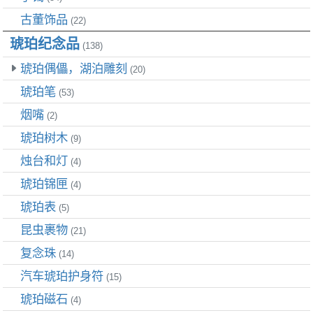
古董饰品
(22)
琥珀纪念品
(138)
琥珀偶儡，湖泊雕刻
(20)
琥珀笔
(53)
烟嘴
(2)
琥珀树木
(9)
烛台和灯
(4)
琥珀锦匣
(4)
琥珀表
(5)
昆虫裹物
(21)
复念珠
(14)
汽车琥珀护身符
(15)
琥珀磁石
(4)