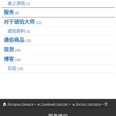
桌上游戏
(1)
服务
(8)
对于琥珀大师
(12)
琥珀原料
(5)
通俗商品
(20)
现货
(48)
博客
(26)
实验
(19)
🏠 Янтарна Кімната
•
➜ Сімейний портрет
•
➜ Дитячі портрети
•
琥珀肖像 093