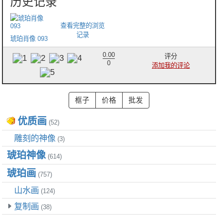
琥珀肖像 093
0.00
评分
0
添加我的评论
优质画
(52)
雕刻的神像
(3)
琥珀神像
(614)
琥珀画
(757)
山水画
(124)
复制画
(38)