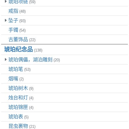
琥珀项链
(59)
戒指
(48)
坠子
(93)
手镯
(54)
古董饰品
(22)
琥珀纪念品
(138)
琥珀偶儡，湖泊雕刻
(20)
琥珀笔
(53)
烟嘴
(2)
琥珀树木
(9)
烛台和灯
(4)
琥珀锦匣
(4)
琥珀表
(5)
昆虫裹物
(21)