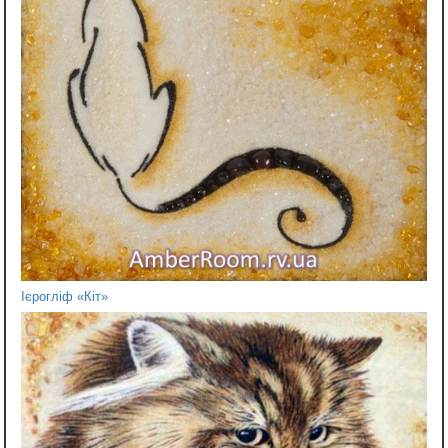
Ієрогліф «Кіт»