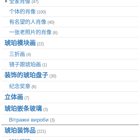
全家肖像
(47)
个体的肖像
(100)
有名望的人肖像
(40)
一张老照片的肖像
(6)
琥珀模块画
(22)
三折画
(4)
镜子跟琥珀画
(1)
装饰的琥珀盘子
(30)
纪念奖章
(6)
立体画
(7)
琥珀嵌条玻璃
(3)
Вітражні вироби
(3)
琥珀装饰品
(221)