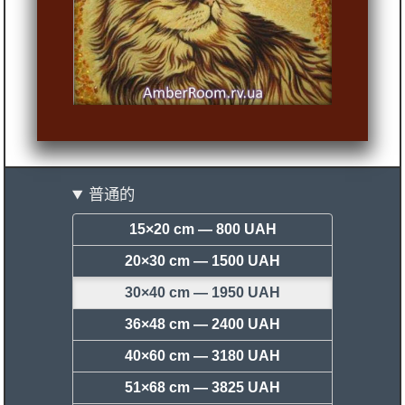
普通的
15×20 cm —
800 UAH
20×30 cm —
1500 UAH
30×40 cm —
1950 UAH
36×48 cm —
2400 UAH
40×60 cm —
3180 UAH
51×68 cm —
3825 UAH