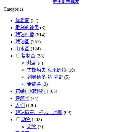
Categories
优质画
(52)
雕刻的神像
(3)
琥珀神像
(614)
琥珀画
(757)
山水画
(124)
复制画
(38)
梵高
(4)
古斯塔夫·克里姆特
(10)
列奥纳多·达·芬奇
(5)
希施金
(3)
花绘画和静物画
(65)
建筑学
(74)
人们
(120)
琥珀徽章、标志、地图
(69)
动物
(202)
宠物
(7)