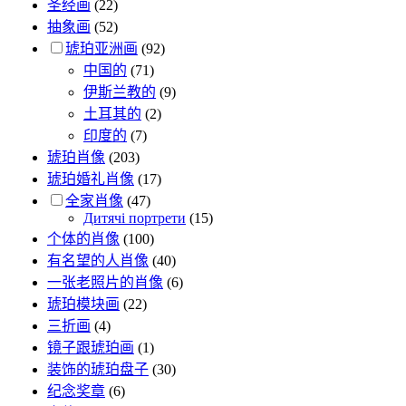
圣经画
(22)
抽象画
(52)
琥珀亚洲画
(92)
中国的
(71)
伊斯兰教的
(9)
土耳其的
(2)
印度的
(7)
琥珀肖像
(203)
琥珀婚礼肖像
(17)
全家肖像
(47)
Дитячі портрети
(15)
个体的肖像
(100)
有名望的人肖像
(40)
一张老照片的肖像
(6)
琥珀模块画
(22)
三折画
(4)
镜子跟琥珀画
(1)
装饰的琥珀盘子
(30)
纪念奖章
(6)