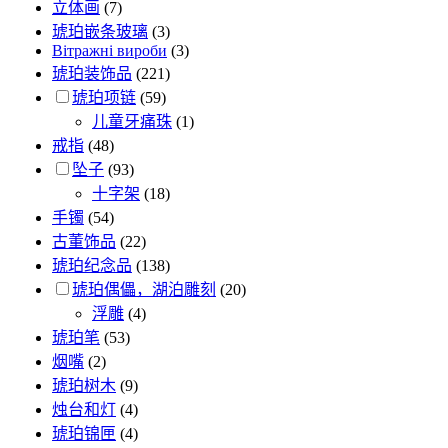
立体画
(7)
琥珀嵌条玻璃
(3)
Вітражні вироби
(3)
琥珀装饰品
(221)
琥珀项链
(59)
儿童牙痛珠
(1)
戒指
(48)
坠子
(93)
十字架
(18)
手镯
(54)
古董饰品
(22)
琥珀纪念品
(138)
琥珀偶儡，湖泊雕刻
(20)
浮雕
(4)
琥珀笔
(53)
烟嘴
(2)
琥珀树木
(9)
烛台和灯
(4)
琥珀锦匣
(4)