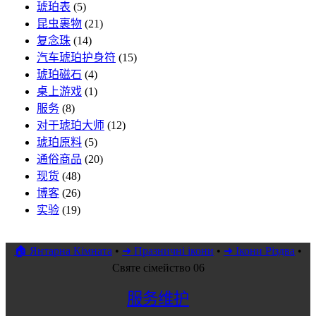
琥珀表
(5)
昆虫裹物
(21)
复念珠
(14)
汽车琥珀护身符
(15)
琥珀磁石
(4)
桌上游戏
(1)
服务
(8)
对于琥珀大师
(12)
琥珀原料
(5)
通俗商品
(20)
现货
(48)
博客
(26)
实验
(19)
🏠 Янтарна Кімната
•
➜ Празничні ікони
•
➜ Ікони Різдва
•
Святе сімейство 06
服务维护