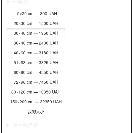
普通的
15×20 cm —
800 UAH
20×30 cm —
1500 UAH
30×40 cm —
1950 UAH
36×48 cm —
2400 UAH
40×60 cm —
3180 UAH
51×68 cm —
3825 UAH
60×80 cm —
4550 UAH
72×96 cm —
7450 UAH
80×120 cm —
10350 UAH
150×200 cm —
32350 UAH
我的大小
使用双琥珀