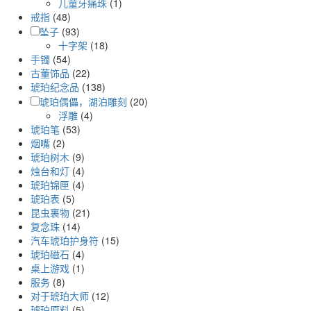
儿童牙痛珠
(1)
戒指
(48)
坠子
(93)
十字架
(18)
手镯
(54)
古董饰品
(22)
琥珀纪念品
(138)
琥珀偶儡，湖泊雕刻
(20)
浮雕
(4)
琥珀笔
(53)
烟嘴
(2)
琥珀树木
(9)
烛台和灯
(4)
琥珀锦匣
(4)
琥珀表
(5)
昆虫裹物
(21)
复念珠
(14)
汽车琥珀护身符
(15)
琥珀磁石
(4)
桌上游戏
(1)
服务
(8)
对于琥珀大师
(12)
琥珀原料
(5)