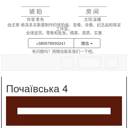
琥珀
房间
你家里有
太阳温暖
由尤里·格洛多夫斯基制作的琥珀画、圣像、肖像、纪念品和珠宝
工作室。
全球送货。零售和批发。精美、高质、实惠
+380678930241
微信
有问题吗？用微信联系我们一下吧。
产品目录
Почаївська 4