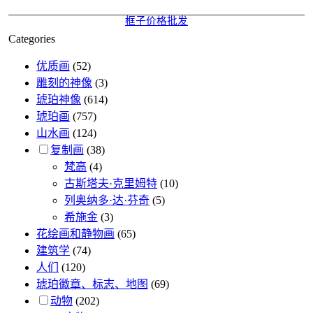
Categories
优质画
(52)
雕刻的神像
(3)
琥珀神像
(614)
琥珀画
(757)
山水画
(124)
复制画
(38)
梵高
(4)
古斯塔夫·克里姆特
(10)
列奥纳多·达·芬奇
(5)
希施金
(3)
花绘画和静物画
(65)
建筑学
(74)
人们
(120)
琥珀徽章、标志、地图
(69)
动物
(202)