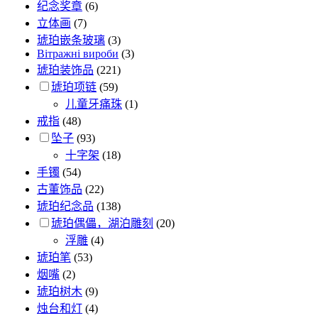
纪念奖章
(6)
立体画
(7)
琥珀嵌条玻璃
(3)
Вітражні вироби
(3)
琥珀装饰品
(221)
琥珀项链
(59)
儿童牙痛珠
(1)
戒指
(48)
坠子
(93)
十字架
(18)
手镯
(54)
古董饰品
(22)
琥珀纪念品
(138)
琥珀偶儡，湖泊雕刻
(20)
浮雕
(4)
琥珀笔
(53)
烟嘴
(2)
琥珀树木
(9)
烛台和灯
(4)