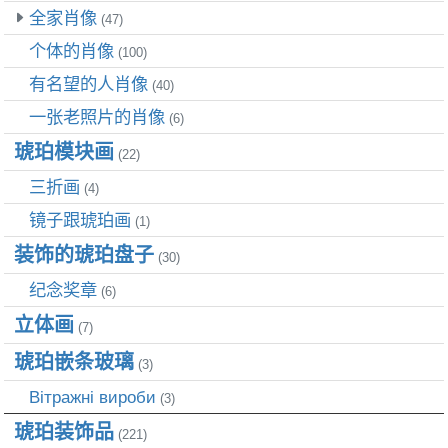
全家肖像
(47)
个体的肖像
(100)
有名望的人肖像
(40)
一张老照片的肖像
(6)
琥珀模块画
(22)
三折画
(4)
镜子跟琥珀画
(1)
装饰的琥珀盘子
(30)
纪念奖章
(6)
立体画
(7)
琥珀嵌条玻璃
(3)
Вітражні вироби
(3)
琥珀装饰品
(221)