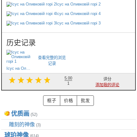
Ісус на Оливковій горі 2
Ісус на Оливковій горі 4
Ісус на Оливковій горі 3
Ісус на Оливковій горі 1
5.00
评分
1
添加我的评论
优质画
(52)
雕刻的神像
(3)
琥珀神像
(614)