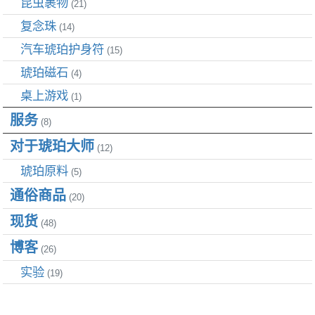
昆虫裹物
(21)
复念珠
(14)
汽车琥珀护身符
(15)
琥珀磁石
(4)
桌上游戏
(1)
服务
(8)
对于琥珀大师
(12)
琥珀原料
(5)
通俗商品
(20)
现货
(48)
博客
(26)
实验
(19)