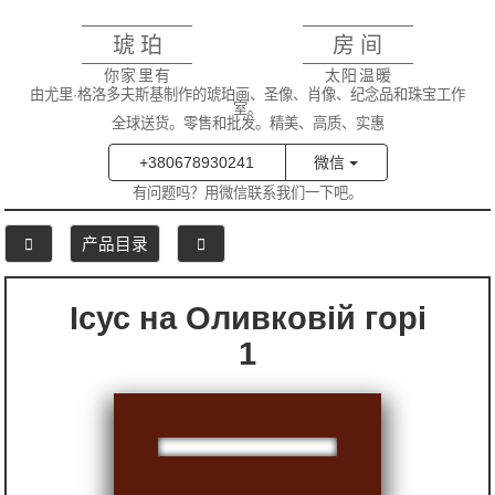
琥珀
房间
你家里有
太阳温暖
由尤里·格洛多夫斯基制作的琥珀画、圣像、肖像、纪念品和珠宝工作
室。
全球送货。零售和批发。精美、高质、实惠
+380678930241
微信
有问题吗？用微信联系我们一下吧。
产品目录
Ісус на Оливковій горі
1