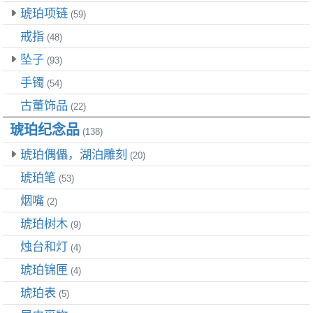
琥珀项链
(59)
戒指
(48)
坠子
(93)
手镯
(54)
古董饰品
(22)
琥珀纪念品
(138)
琥珀偶儡，湖泊雕刻
(20)
琥珀笔
(53)
烟嘴
(2)
琥珀树木
(9)
烛台和灯
(4)
琥珀锦匣
(4)
琥珀表
(5)