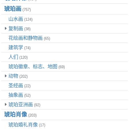
琥珀画
(757)
山水画
(124)
复制画
(38)
花绘画和静物画
(65)
建筑学
(74)
人们
(120)
琥珀徽章、标志、地图
(69)
动物
(202)
圣经画
(22)
抽象画
(52)
琥珀亚洲画
(92)
琥珀肖像
(203)
琥珀婚礼肖像
(17)