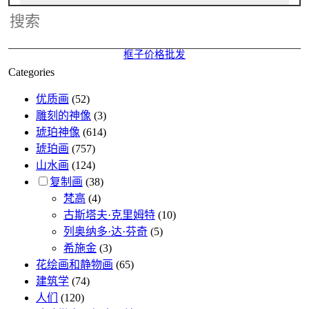
Categories
优质画
(52)
雕刻的神像
(3)
琥珀神像
(614)
琥珀画
(757)
山水画
(124)
复制画
(38)
梵高
(4)
古斯塔夫·克里姆特
(10)
列奥纳多·达·芬奇
(5)
希施金
(3)
花绘画和静物画
(65)
建筑学
(74)
人们
(120)