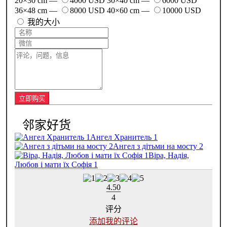
20×30 cm —
4000 USD
30×40 cm —
6000 USD
36×48 cm —
8000 USD
40×60 cm —
10000 USD
我的大小
Ангел Хранитель 1
Ангел з дітьми на мосту 2
Віра, Надія,
Любов і мати їх Софія 1
4.50
4
评分
添加我的评论