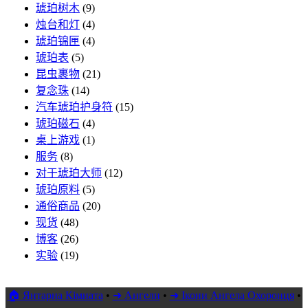
琥珀树木
(9)
烛台和灯
(4)
琥珀锦匣
(4)
琥珀表
(5)
昆虫裹物
(21)
复念珠
(14)
汽车琥珀护身符
(15)
琥珀磁石
(4)
桌上游戏
(1)
服务
(8)
对于琥珀大师
(12)
琥珀原料
(5)
通俗商品
(20)
现货
(48)
博客
(26)
实验
(19)
🏠 Янтарна Кімната
•
➜ Ангели
•
➜ Ікони Ангела Охоронця
•