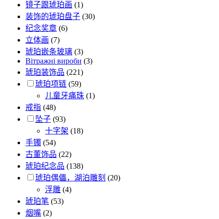
镜子跟琥珀画
(1)
装饰的琥珀盘子
(30)
纪念奖章
(6)
立体画
(7)
琥珀嵌条玻璃
(3)
Вітражні вироби
(3)
琥珀装饰品
(221)
琥珀项链
(59)
儿童牙痛珠
(1)
戒指
(48)
坠子
(93)
十字架
(18)
手镯
(54)
古董饰品
(22)
琥珀纪念品
(138)
琥珀偶儡，湖泊雕刻
(20)
浮雕
(4)
琥珀笔
(53)
烟嘴
(2)