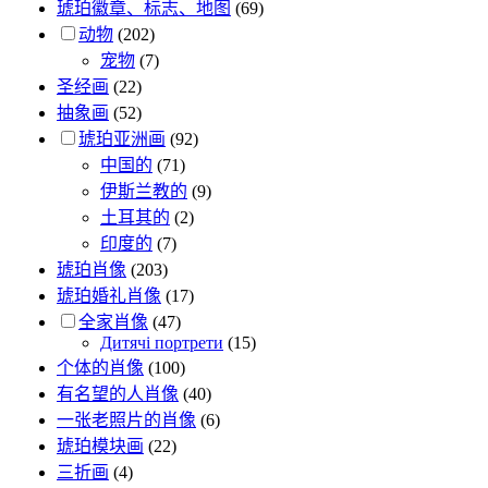
琥珀徽章、标志、地图
(69)
动物
(202)
宠物
(7)
圣经画
(22)
抽象画
(52)
琥珀亚洲画
(92)
中国的
(71)
伊斯兰教的
(9)
土耳其的
(2)
印度的
(7)
琥珀肖像
(203)
琥珀婚礼肖像
(17)
全家肖像
(47)
Дитячі портрети
(15)
个体的肖像
(100)
有名望的人肖像
(40)
一张老照片的肖像
(6)
琥珀模块画
(22)
三折画
(4)