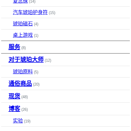
复念珠
(14)
汽车琥珀护身符
(15)
琥珀磁石
(4)
桌上游戏
(1)
服务
(8)
对于琥珀大师
(12)
琥珀原料
(5)
通俗商品
(20)
现货
(48)
博客
(26)
实验
(19)