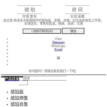
琥珀
房间
你家里有
太阳温暖
由尤里·格洛多夫斯基制作的琥珀画、圣像、肖像、纪念品和珠宝工作室。
全球送货。零售和批发。精美、高质、实惠
+380678930241
微信
Viber
Telegram
Whatsapp
Email
有问题吗？用微信联系我们一下吧。
产品目录
琥珀画
琥珀神像
琥珀肖像