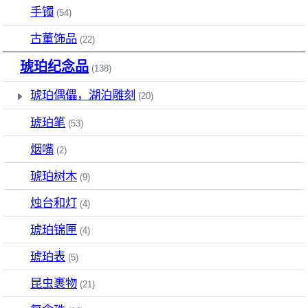
手镯
(54)
古董饰品
(22)
琥珀纪念品
(138)
琥珀偶儡，湖泊雕刻
(20)
琥珀笔
(53)
烟嘴
(2)
琥珀树木
(9)
烛台和灯
(4)
琥珀锦匣
(4)
琥珀表
(5)
昆虫裹物
(21)