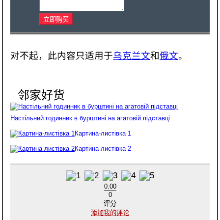
对不起，此内容只适用于
乌克兰文
和
俄文
。
Настільний годинник в бурштині на агатовій підставці
Картина-листівка 1
Картина-листівка 2
0.00
0
评分
添加我的评论