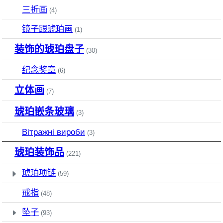
三折画
(4)
镜子跟琥珀画
(1)
装饰的琥珀盘子
(30)
纪念奖章
(6)
立体画
(7)
琥珀嵌条玻璃
(3)
Вітражні вироби
(3)
琥珀装饰品
(221)
琥珀项链
(59)
戒指
(48)
坠子
(93)