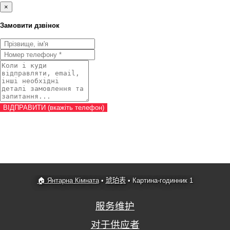
×
Замовити дзвінок
🏠 Янтарна Кімната
•
琥珀表
•
Картина-годинник 1
服务维护
对于供应者