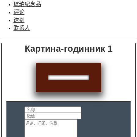
琥珀纪念品
评论
送到
联系人
Картина-годинник 1