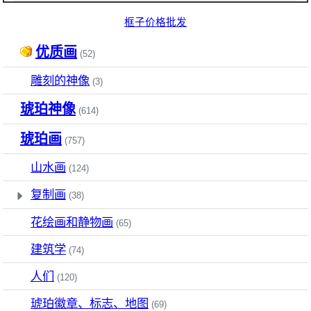
优质画
(52)
雕刻的神像
(3)
琥珀神像
(614)
琥珀画
(757)
山水画
(124)
复制画
(38)
花绘画和静物画
(65)
建筑学
(74)
人们
(120)
琥珀徽章、标志、地图
(69)