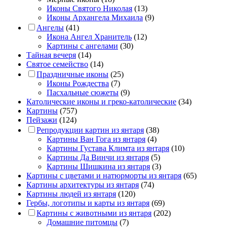
Иконы Святого Николая
(13)
Иконы Архангела Михаила
(9)
Ангелы
(41)
Икона Ангел Хранитель
(12)
Картины с ангелами
(30)
Тайная вечеря
(14)
Святое семейство
(14)
Праздничные иконы
(25)
Иконы Рождества
(7)
Пасхальные сюжеты
(9)
Католические иконы и греко-католические
(34)
Картины
(757)
Пейзажи
(124)
Репродукции картин из янтаря
(38)
Картины Ван Гога из янтаря
(4)
Картины Густава Климта из янтаря
(10)
Картины Да Винчи из янтаря
(5)
Картины Шишкина из янтаря
(3)
Картины с цветами и натюрморты из янтаря
(65)
Картины архитектуры из янтаря
(74)
Картины людей из янтаря
(120)
Гербы, логотипы и карты из янтаря
(69)
Картины с животными из янтаря
(202)
Домашние питомцы
(7)