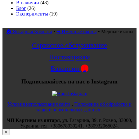
В наличии
(48)
Блог
(26)
Эксперименты
(19)
🏠 Янтарная Комната
•
➜ Именные иконы
•
Мерные иконы
Сервисное обслуживание
Поставщикам
Вакансии
1
Подписывайтесь на нас в Instagram
Условия использования сайта,
,
Положение об обработке и
защите персональных данных.
.
ЧП Картины из янтаря
,
ул.
Гагарина, 39
, г.
Ровно
,
33000
,
Украина
, тел.
+380678930241
,
+380932065024
.
×