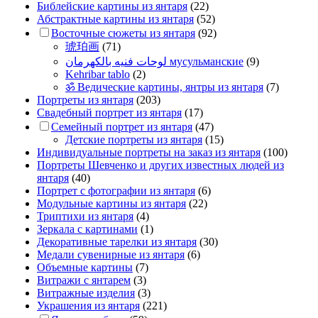
Библейские картины из янтаря
(22)
Абстрактные картины из янтаря
(52)
Восточные сюжеты из янтаря
(92)
琥珀画
(71)
لوحات فنيه بالكهرمان мусульманские
(9)
Kehribar tablo
(2)
ॐ Ведические картины, янтры из янтаря
(7)
Портреты из янтаря
(203)
Свадебный портрет из янтаря
(17)
Семейный портрет из янтаря
(47)
Детские портреты из янтаря
(15)
Индивидуальные портреты на заказ из янтаря
(100)
Портреты Шевченко и других известных людей из
янтаря
(40)
Портрет c фотографии из янтаря
(6)
Модульные картины из янтаря
(22)
Триптихи из янтаря
(4)
Зеркала с картинами
(1)
Декоративные тарелки из янтаря
(30)
Медали сувенирные из янтаря
(6)
Объемные картины
(7)
Витражи с янтарем
(3)
Витражные изделия
(3)
Украшения из янтаря
(221)