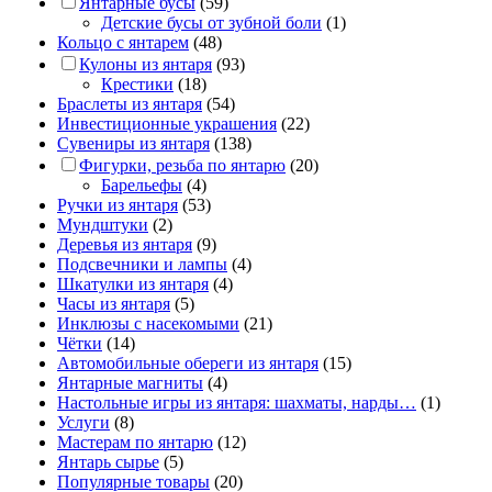
Янтарные бусы
(59)
Детские бусы от зубной боли
(1)
Кольцо с янтарем
(48)
Кулоны из янтаря
(93)
Крестики
(18)
Браслеты из янтаря
(54)
Инвестиционные украшения
(22)
Сувениры из янтаря
(138)
Фигурки, резьба по янтарю
(20)
Барельефы
(4)
Ручки из янтаря
(53)
Мундштуки
(2)
Деревья из янтаря
(9)
Подсвечники и лампы
(4)
Шкатулки из янтаря
(4)
Часы из янтаря
(5)
Инклюзы с насекомыми
(21)
Чётки
(14)
Автомобильные обереги из янтаря
(15)
Янтарные магниты
(4)
Настольные игры из янтаря: шахматы, нарды…
(1)
Услуги
(8)
Мастерам по янтарю
(12)
Янтарь сырье
(5)
Популярные товары
(20)