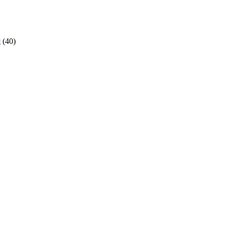
я
(40)