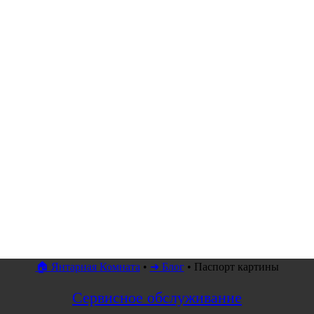
🏠 Янтарная Комната
•
➜ Блог
•
Паспорт картины
Сервисное обслуживание