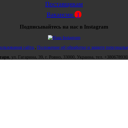
Поставщикам
Вакансии
1
Подписывайтесь на нас в Instagram
ользования сайта,
,
Положение об обработке и защите персональ
таря
,
ул.
Гагарина, 39
, г.
Ровно
,
33000
,
Украина
, тел.
+380678930