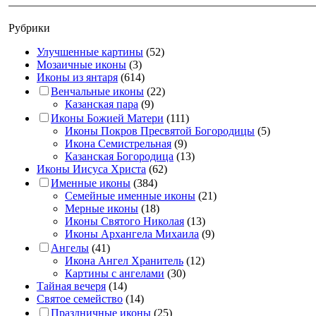
Рубрики
Улучшенные картины
(52)
Мозаичные иконы
(3)
Иконы из янтаря
(614)
Венчальные иконы
(22)
Казанская пара
(9)
Иконы Божией Матери
(111)
Иконы Покров Пресвятой Богородицы
(5)
Икона Семистрельная
(9)
Казанская Богородица
(13)
Иконы Иисуса Христа
(62)
Именные иконы
(384)
Семейные именные иконы
(21)
Мерные иконы
(18)
Иконы Святого Николая
(13)
Иконы Архангела Михаила
(9)
Ангелы
(41)
Икона Ангел Хранитель
(12)
Картины с ангелами
(30)
Тайная вечеря
(14)
Святое семейство
(14)
Праздничные иконы
(25)