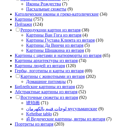
Иконы Рождества
(7)
Пасхальные сюжеты
(9)
Католические иконы и греко-католические
(34)
Картины
(757)
Пейзажи
(124)
Репродукции картин из янтаря
(38)
Картины Ван Гога из янтаря
(4)
Картины Густава Климта из янтаря
(10)
Картины Да Винчи из янтаря
(5)
Картины Шишкина из янтаря
(3)
Картины с цветами и натюрморты из янтаря
(65)
Картины архитектуры из янтаря
(74)
Картины людей из янтаря
(120)
Гербы, логотипы и карты из янтаря
(69)
Картины с животными из янтаря
(202)
Домашние питомцы
(7)
Библейские картины из янтаря
(22)
Абстрактные картины из янтаря
(52)
Восточные сюжеты из янтаря
(92)
琥珀画
(71)
لوحات فنيه بالكهرمان мусульманские
(9)
Kehribar tablo
(2)
ॐ Ведические картины, янтры из янтаря
(7)
Портреты из янтаря
(203)