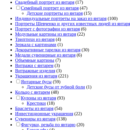
Свадебный портрет из янтаря
(17)
Семейный портрет из янтаря
(47)
Детские портреты из янтаря
(15)
Индивидуальные портреты на заказ из янтаря
(100)
Портреты Шевченко и других известных людей из янтар
Портрет c фотографии из янтаря
(6)
Модульные картины из янтаря
(22)
Триптихи из янтаря
(4)
Зеркала с картинами
(1)
Декоративные тарелки из янтаря
(30)
Медали сувенирные из янтаря
(6)
Объемные картины
(7)
Витражи с янтарем
(3)
Витражные изделия
(3)
Украшения из янтаря
(221)
Янтарные бусы
(59)
Детские бусы от зубной боли
(1)
Кольцо с янтарем
(48)
Кулоны из янтаря
(93)
Крестики
(18)
Браслеты из янтаря
(54)
Инвестиционные украшения
(22)
Сувениры из янтаря
(138)
Фигурки, резьба по янтарю
(20)
Барельефы
(4)