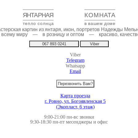
ЯНТАРНАЯ
КОМНАТА
тепло солнца
в вашем доме
стерская картин из янтаря, икон, портретов Надежды Мель
по всему миру — в розницу и оптом — красиво, качестве
067 893 0241
Viber
Viber
Telegram
Whatsapp
Email
Перезвонить Вам?
Карта проезда
г. Ровно, ул. Богоявленская 5
(Экопласт, 6 этаж)
9:00-21:00 пн-вс звонки
9:30-18:30 пн-пт месенджеры и офис