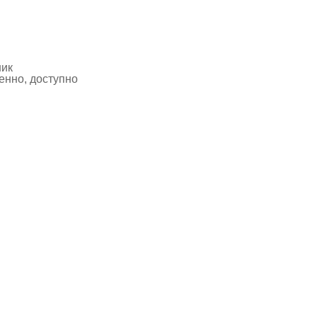
ник
нно, доступно