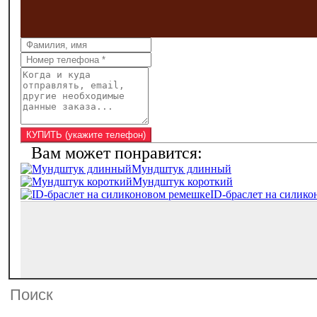
Мундштук длинный
Мундштук короткий
ID-браслет на силик