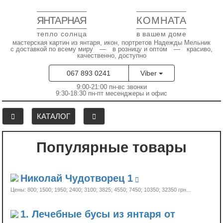
ЯНТАРНАЯ
КОМНАТА
тепло солнца
в вашем доме
мастерская картин из янтаря, икон, портретов Надежды Мельник
с доставкой по всему миру — в розницу и оптом — красиво,
качественно, доступно
067 893 0241
Viber
9:00-21:00 пн-вс звонки
9:30-18:30 пн-пт месенджеры и офис
КАТАЛОГ
Популярные товары
Николай Чудотворец 1
Цены: 800; 1500; 1950; 2400; 3100; 3825; 4550; 7450; 10350;
32350 грн…
1. Лечебные бусы из янтаря от