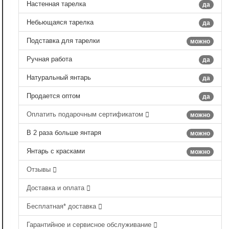
Настенная тарелка
да
Небьющаяся тарелка
да
Подставка для тарелки
можно
Ручная работа
да
Натуральный янтарь
да
Продается оптом
да
Оплатить подарочным сертификатом
можно
В 2 раза больше янтаря
можно
Янтарь с красками
можно
Отзывы
Доставка и оплата
Бесплатная* доставка
Гарантийное и сервисное обслуживание