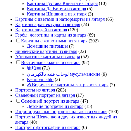
Картины Густава Климта из янтаря
(10)
Картины Да Винчи из янтаря
(5)
Картины Шишкина из янтаря
(3)
Картины с цветами и натюрморты из янтаря
(65)
Картины архитектуры из янтаря
(74)
Картины людей из янтаря
(120)
Гербы, логотипы и карты из янтаря
(69)
Картины с животными из янтаря
(202)
Домашние питомцы
(7)
Библейские картины из янтаря
(22)
Абстрактные картины из янтаря
(52)
Восточные сюжеты из янтаря
(92)
琥珀画
(71)
لوحات فنيه بالكهرمان мусульманские
(9)
Kehribar tablo
(2)
ॐ Ведические картины, янтры из янтаря
(7)
Портреты из янтаря
(203)
Свадебный портрет из янтаря
(17)
Семейный портрет из янтаря
(47)
Детские портреты из янтаря
(15)
Индивидуальные портреты на заказ из янтаря
(100)
Портреты Шевченко и других известных людей из
янтаря
(40)
Портрет c фотографии из янтаря
(6)