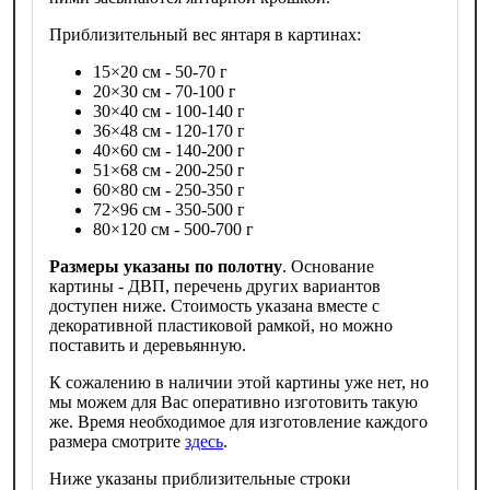
Приблизительный вес янтаря в картинах:
15×20 см - 50-70 г
20×30 см - 70-100 г
30×40 см - 100-140 г
36×48 см - 120-170 г
40×60 см - 140-200 г
51×68 см - 200-250 г
60×80 см - 250-350 г
72×96 см - 350-500 г
80×120 см - 500-700 г
Размеры указаны по полотну
. Основание
картины - ДВП, перечень других вариантов
доступен ниже. Стоимость указана вместе с
декоративной пластиковой рамкой, но можно
поставить и деревьянную.
К сожалению в наличии этой картины уже нет, но
мы можем для Вас оперативно изготовить такую
же. Время необходимое для изготовление каждого
размера смотрите
здесь
.
Ниже указаны приблизительные строки