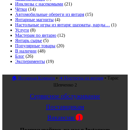
Инклюзы с насекомыми
(21)
Чётки
(14)
Автомобильные обереги из янтаря
(15)
Янтарные магниты
(4)
Настольные игры из янтаря: шахматы, нарды…
(1)
Услуги
(8)
Мастерам по янтарю
(12)
Янтарь сырье
(5)
Популярные товары
(20)
В наличии
(48)
Блог
(26)
Эксперименты
(19)
🏠 Янтарная Комната
•
➜ Портреты из янтаря
•
Тарас
Шевченко 2
Сервисное обслуживание
Поставщикам
Вакансии
1
Подписывайтесь на нас в Instagram