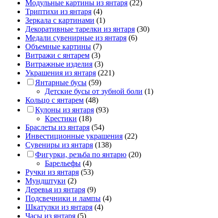
Модульные картины из янтаря
(22)
Триптихи из янтаря
(4)
Зеркала с картинами
(1)
Декоративные тарелки из янтаря
(30)
Медали сувенирные из янтаря
(6)
Объемные картины
(7)
Витражи с янтарем
(3)
Витражные изделия
(3)
Украшения из янтаря
(221)
Янтарные бусы
(59)
Детские бусы от зубной боли
(1)
Кольцо с янтарем
(48)
Кулоны из янтаря
(93)
Крестики
(18)
Браслеты из янтаря
(54)
Инвестиционные украшения
(22)
Сувениры из янтаря
(138)
Фигурки, резьба по янтарю
(20)
Барельефы
(4)
Ручки из янтаря
(53)
Мундштуки
(2)
Деревья из янтаря
(9)
Подсвечники и лампы
(4)
Шкатулки из янтаря
(4)
Часы из янтаря
(5)