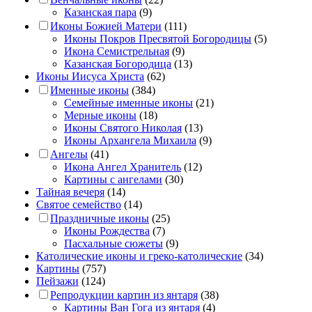
Казанская пара
(9)
Иконы Божией Матери
(111)
Иконы Покров Пресвятой Богородицы
(5)
Икона Семистрельная
(9)
Казанская Богородица
(13)
Иконы Иисуса Христа
(62)
Именные иконы
(384)
Семейные именные иконы
(21)
Мерные иконы
(18)
Иконы Святого Николая
(13)
Иконы Архангела Михаила
(9)
Ангелы
(41)
Икона Ангел Хранитель
(12)
Картины с ангелами
(30)
Тайная вечеря
(14)
Святое семейство
(14)
Праздничные иконы
(25)
Иконы Рождества
(7)
Пасхальные сюжеты
(9)
Католические иконы и греко-католические
(34)
Картины
(757)
Пейзажи
(124)
Репродукции картин из янтаря
(38)
Картины Ван Гога из янтаря
(4)