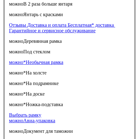
можно
В 2 раза больше янтаря
можно
Янтарь с красками
Отзывы
Доставка и оплата
Бесплатная* доставка
Гарантийное и сервисное обслуживание
можно
Деревянная рамка
можно
Под стеклом
можно*
Необычная рамка
можно*
На холсте
можно*
На подрамнике
можно*
На доске
можно*
Ножка-подставка
Выбрать рамку
можно
Авиа-упаковка
можно
Документ для таможни