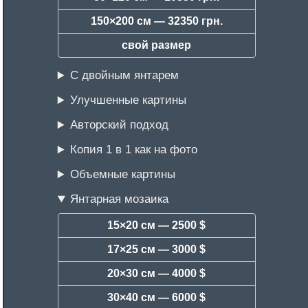
150×200 см —
32350 грн.
свой размер
С двойным янтарем
Улучшенные картины
Авторский подход
Копия 1 в 1 как на фото
Объемные картины
Янтарная мозаика
15×20 см —
2500 $
17×25 см —
3000 $
20×30 см —
4000 $
30×40 см —
6000 $