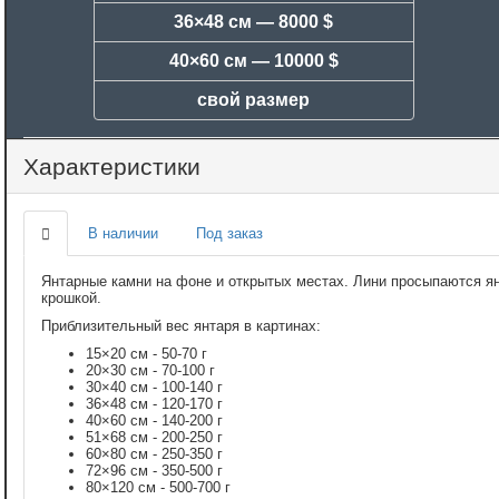
36×48 см —
8000 $
40×60 см —
10000 $
свой размер
Характеристики
В наличии
Под заказ
Янтарные камни на фоне и открытых местах. Лини просыпаются я
крошкой.
Приблизительный вес янтаря в картинах:
15×20 см - 50-70 г
20×30 см - 70-100 г
30×40 см - 100-140 г
36×48 см - 120-170 г
40×60 см - 140-200 г
51×68 см - 200-250 г
60×80 см - 250-350 г
72×96 см - 350-500 г
80×120 см - 500-700 г