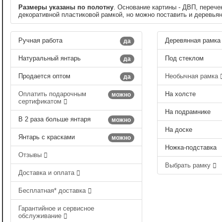
Размеры указаны по полотну
. Основание картины - ДВП, перече
декоративной пластиковой рамкой, но можно поставить и деревья
Ручная работа
Деревянная рамка
да
Натуральный янтарь
Под стеклом
да
Продается оптом
Необычная рамка
да
Оплатить подарочным
На холсте
можно
сертификатом
На подрамнике
В 2 раза больше янтаря
можно
На доске
Янтарь с красками
можно
Ножка-подставка
Отзывы
Выбрать рамку
Доставка и оплата
Бесплатная* доставка
Гарантийное и сервисное
обслуживание