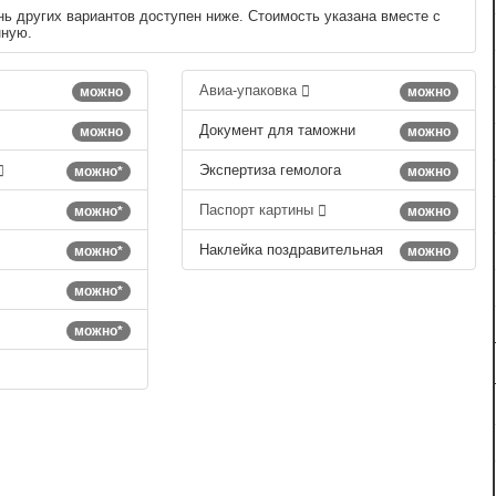
нь других вариантов доступен ниже. Стоимость указана вместе с
нную.
Авиа-упаковка
можно
можно
Документ для таможни
можно
можно
Экспертиза гемолога
можно*
можно
Паспорт картины
можно*
можно
Наклейка поздравительная
можно*
можно
можно*
можно*