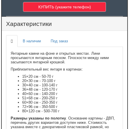
Характеристики
В наличии
Под заказ
Янтарные камни на фоне и открытых местах. Лини
просыпаются янтарным песком. Плоскости между ними
засыпаются янтарной крошкой.
Приблизительный вес янтаря в картинах:
15×20 см - 50-70 г
20×30 см - 70-100 г
30×40 см - 100-140 г
36×48 см - 120-170 г
40×60 см - 140-200 г
51×68 см - 200-250 г
60×80 см - 250-350 г
72×96 см - 350-500 г
80×120 см - 500-700 г
Размеры указаны по полотну
. Основание картины - ДВП,
перечень других вариантов доступен ниже. Стоимость
указана вместе с декоративной пластиковой рамкой, но