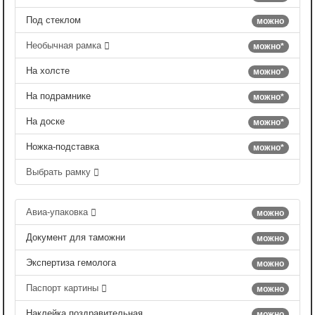
Под стеклом
можно
Необычная рамка
можно*
На холсте
можно*
На подрамнике
можно*
На доске
можно*
Ножка-подставка
можно*
Выбрать рамку
Авиа-упаковка
можно
Документ для таможни
можно
Экспертиза гемолога
можно
Паспорт картины
можно
Наклейка поздравительная
можно