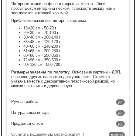
Янтарные камни на фоне и открытых местах. Лини
просыпаются янтарным песком. Плоскости между ними
засыпаются янтарной крошкой.
Приблизительный вес янтаря в картинах:
15×20 см - 50-70 г
20×30 см - 70-100 г
30×40 см - 100-140 г
36×48 см - 120-170 г
40×60 см - 140-200 г
51×68 см - 200-250 г
60×80 см - 250-350 г
72×96 см - 350-500 г
80×120 см - 500-700 г
Размеры указаны по полотну
. Основание картины - ДВП,
перечень других вариантов доступен ниже. Стоимость
указана вместе с декоративной пластиковой рамкой, но
можно поставить и деревьянную.
Ручная работа
да
Натуральный янтарь
да
Продается оптом
да
Оплатить подарочным сертификатом
можно