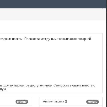
нтарным песком. Плоскости между ними засыпаются янтарной
нь других вариантов доступен ниже. Стоимость указана вместе с
нную.
Авиа-упаковка
можно
можно