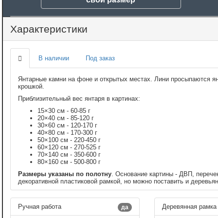
Характеристики
В наличии
Под заказ
Янтарные камни на фоне и открытых местах. Лини просыпаются я
крошкой.
Приблизительный вес янтаря в картинах:
15×30 см - 60-85 г
20×40 см - 85-120 г
30×60 см - 120-170 г
40×80 см - 170-300 г
50×100 см - 220-450 г
60×120 см - 270-525 г
70×140 см - 350-600 г
80×160 см - 500-800 г
Размеры указаны по полотну
. Основание картины - ДВП, перече
декоративной пластиковой рамкой, но можно поставить и деревья
Ручная работа
Деревянная рамка
да