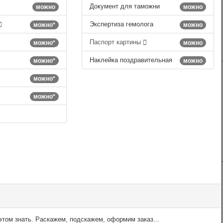
Документ для таможни
можно
можно
Экспертиза гемолога
можно*
можно
Паспорт картины
можно*
можно
Наклейка поздравительная
можно*
можно
можно*
можно*
том знать. Раскажем, подскажем, оформим заказ...