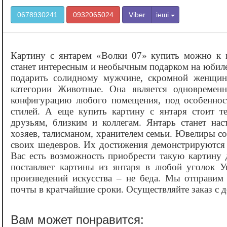
0678930241
0932065024
Viber
інші
Картину с янтарем «‎Волки 07» купить можно к
станет интересным и необычным подарком на юбиле
подарить солидному мужчине, скромной женщине
категории Животные. Она является одновремен
конфигурацию любого помещения, под особенност
стилей. А еще купить картину с янтаря стоит т
друзьям, близким и коллегам. Янтарь станет н
хозяев, талисманом, хранителем семьи. Ювелиры со
своих шедевров. Их достижения демонстрируются 
Вас есть возможность приобрести такую картину 
поставляет картины из янтаря в любой уголок 
произведений искусства – не беда. Мы отправим
почты в кратчайшие сроки. Осуществляйте заказ с д