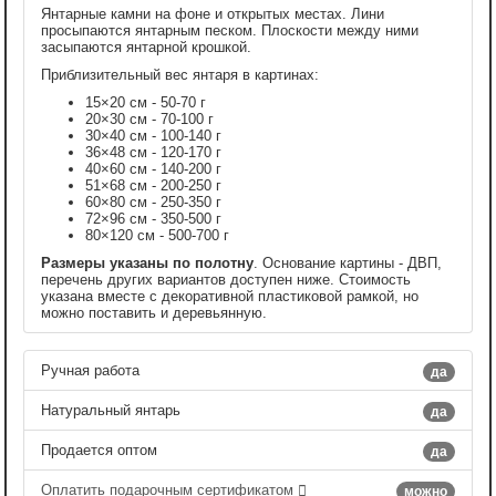
Янтарные камни на фоне и открытых местах. Лини
просыпаются янтарным песком. Плоскости между ними
засыпаются янтарной крошкой.
Приблизительный вес янтаря в картинах:
15×20 см - 50-70 г
20×30 см - 70-100 г
30×40 см - 100-140 г
36×48 см - 120-170 г
40×60 см - 140-200 г
51×68 см - 200-250 г
60×80 см - 250-350 г
72×96 см - 350-500 г
80×120 см - 500-700 г
Размеры указаны по полотну
. Основание картины - ДВП,
перечень других вариантов доступен ниже. Стоимость
указана вместе с декоративной пластиковой рамкой, но
можно поставить и деревьянную.
Ручная работа
да
Натуральный янтарь
да
Продается оптом
да
Оплатить подарочным сертификатом
можно