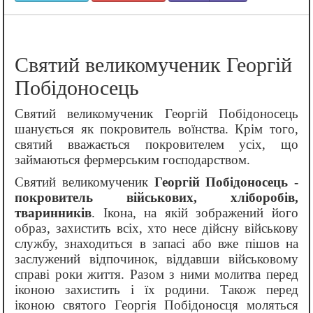
Святий великомученик Георгій
Побідоносець
Святий великомученик Георгій Побідоносець
шанується як покровитель воїнства. Крім того,
святий вважається покровителем усіх, що
займаються фермерським господарством.
Святий великомученик
Георгій Побідоносець -
покровитель військових, хліборобів,
тваринників
. Ікона, на якій зображений його
образ, захистить всіх, хто несе дійсну військову
службу, знаходиться в запасі або вже пішов на
заслужений відпочинок, віддавши військовому
справі роки життя. Разом з ними молитва перед
іконою захистить і їх родини. Також перед
іконою святого Георгія Побідоносця моляться