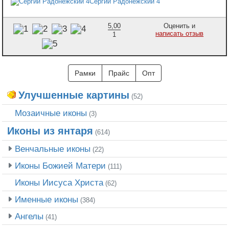
Сергий Радонежский 4
5,00
Оценить и
написать отзыв
1
Рамки
Прайс
Опт
Улучшенные картины
(52)
Мозаичные иконы
(3)
Иконы из янтаря
(614)
Венчальные иконы
(22)
Иконы Божией Матери
(111)
Иконы Иисуса Христа
(62)
Именные иконы
(384)
Ангелы
(41)