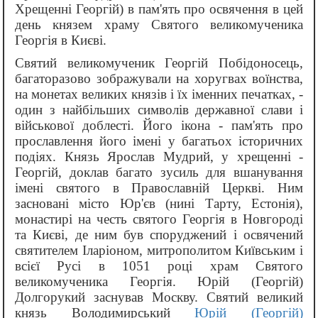
Хрещенні Георгій) в пам'ять про освячення в цей
день князем храму Святого великомученика
Георгія в Києві.
Святий великомученик Георгій Побідоносець,
багаторазово зображували на хоругвах воїнства,
на монетах великих князів і їх іменних печатках, -
один з найбільших символів державної слави і
військової доблесті. Його ікона - пам'ять про
прославлення його імені у багатьох історичних
подіях. Князь Ярослав Мудрий, у хрещенні -
Георгій, доклав багато зусиль для вшанування
імені святого в Православній Церкві. Ним
засновані місто Юр'єв (нині Тарту, Естонія),
монастирі на честь святого Георгія в Новгороді
та Києві, де ним був споруджений і освячений
святителем Іларіоном, митрополитом Київським і
всієї Русі в 1051 році храм Святого
великомученика Георгія. Юрій (Георгій)
Долгорукий заснував Москву. Святий великий
князь Володимирський
Юрій (Георгій)