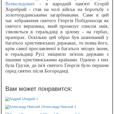
Всеволодович
- в народній пам'яті Єгорій
Хоробрий - став на чолі військ на боротьбу з
золотоординськими загарбниками. Саме в цей
час зображення святого Георгія Побідоносця як
святого вершника, який пронизує списом змія,
з'являється в геральдиці в цілому - на гербах,
прапорах. Оскільки цей образ був шанований у
багатьох християнських державах, то поява його,
крім самої прославленої в багатьох місцях ікони,
в геральдиці Русі зміцнило зв'язок держави з
іншими християнськими країнами. Однією з них
була Грузія, де ім'я святого Георгія було першим
серед святих після Богородиці.
Андрей 1
Александр Невский 1