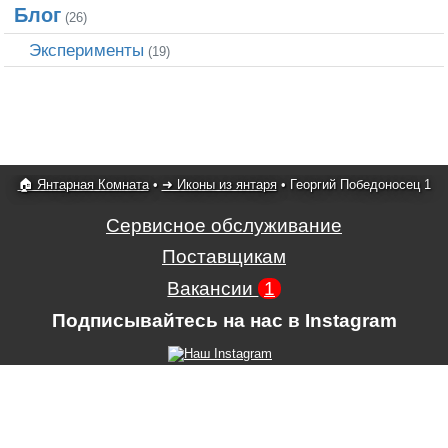
Блог
(26)
Эксперименты
(19)
🏠 Янтарная Комната
•
➜ Иконы из янтаря
•
Георгий Победоносец 1
Сервисное обслуживание
Поставщикам
Вакансии
1
Подписывайтесь на нас в Instagram
Условия использования сайта,
,
Положение об обработке и защите
персональных данных.
.
ЧП Картины из янтаря
,
ул.
Гагарина, 39
, г.
Ровно
,
33000
,
Украина
,
тел.
+380678930241
,
+380932065024
.