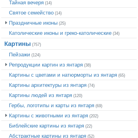
Тайная вечеря
(14)
Святое семейство
(14)
Праздничные иконы
(25)
Католические иконы и греко-католические
(34)
Картины
(757)
Пейзажи
(124)
Репродукции картин из янтаря
(38)
Картины с цветами и натюрморты из янтаря
(65)
Картины архитектуры из янтаря
(74)
Картины людей из янтаря
(120)
Гербы, логотипы и карты из янтаря
(69)
Картины с животными из янтаря
(202)
Библейские картины из янтаря
(22)
Абстрактные картины из янтаря
(52)