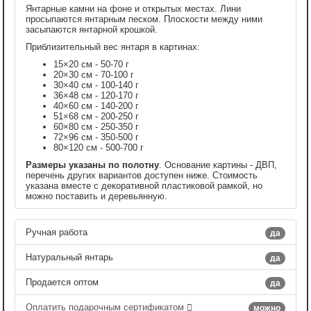
Янтарные камни на фоне и открытых местах. Лини
просыпаются янтарным песком. Плоскости между ними
засыпаются янтарной крошкой.
Приблизительный вес янтаря в картинах:
15×20 см - 50-70 г
20×30 см - 70-100 г
30×40 см - 100-140 г
36×48 см - 120-170 г
40×60 см - 140-200 г
51×68 см - 200-250 г
60×80 см - 250-350 г
72×96 см - 350-500 г
80×120 см - 500-700 г
Размеры указаны по полотну
. Основание картины - ДВП,
перечень других вариантов доступен ниже. Стоимость
указана вместе с декоративной пластиковой рамкой, но
можно поставить и деревьянную.
Ручная работа
да
Натуральный янтарь
да
Продается оптом
да
Оплатить подарочным сертификатом
можно