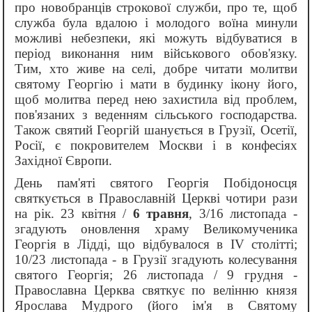
про новобранців строкової служби, про те, щоб
служба була вдалою і молодого воїна минули
можливі небезпеки, які можуть відбуватися в
період виконання ним військового обов'язку.
Тим, хто живе на селі, добре читати молитви
святому Георгію і мати в будинку ікону його,
щоб молитва перед нею захистила від проблем,
пов'язаних з веденням сільського господарства.
Також святий Георгій шанується в Грузії, Осетії,
Росії, є покровителем Москви і в конфесіях
Західної Європи.
День пам'яті святого Георгія Побідоносця
святкується в Православній Церкві чотири рази
на рік. 23 квітня /
6 травня
, 3/16 листопада -
згадують оновлення храму Великомученика
Георгія в Лідді, що відбувалося в IV столітті;
10/23 листопада - в Грузії згадують колесування
святого Георгія; 26 листопада / 9 грудня -
Православна Церква святкує по велінню князя
Ярослава Мудрого (його ім'я в Святому