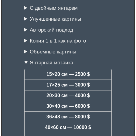
С двойным янтарем
Улучшенные картины
Авторский подход
Копия 1 в 1 как на фото
Объемные картины
Янтарная мозаика
15×20 см —
2500 $
17×25 см —
3000 $
20×30 см —
4000 $
30×40 см —
6000 $
36×48 см —
8000 $
40×60 см —
10000 $