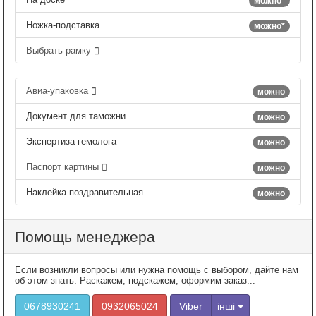
можно*
Ножка-подставка
можно*
Выбрать рамку
Авиа-упаковка
можно
Документ для таможни
можно
Экспертиза гемолога
можно
Паспорт картины
можно
Наклейка поздравительная
можно
Помощь менеджера
Если возникли вопросы или нужна помощь с выбором, дайте нам
об этом знать. Раскажем, подскажем, оформим заказ...
0678930241
0932065024
Viber
інші