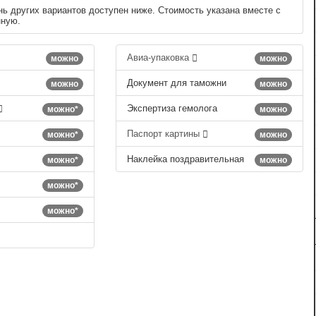
нь других вариантов доступен ниже. Стоимость указана вместе с
нную.
Авиа-упаковка
можно
можно
Документ для таможни
можно
можно
Экспертиза гемолога
можно*
можно
Паспорт картины
можно*
можно
Наклейка поздравительная
можно*
можно
можно*
можно*