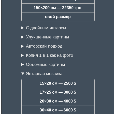
150×200 см —
32350 грн.
свой размер
С двойным янтарем
Улучшенные картины
Авторский подход
Копия 1 в 1 как на фото
Объемные картины
Янтарная мозаика
15×20 см —
2500 $
17×25 см —
3000 $
20×30 см —
4000 $
30×40 см —
6000 $