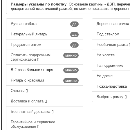
Размеры указаны по полотну
. Основание картины - ДВП, перече
декоративной пластиковой рамкой, но можно поставить и деревья
Ручная работа
Деревянная рамка
да
Натуральный янтарь
Под стеклом
да
Продается оптом
Необычная рамка
да
Оплатить подарочным
На холсте
можно
сертификатом
На подрамнике
В 2 раза больше янтаря
можно
На доске
Янтарь с красками
можно
Ножка-подставка
Отзывы
Выбрать рамку
Доставка и оплата
Бесплатная* доставка
Гарантийное и сервисное
обслуживание