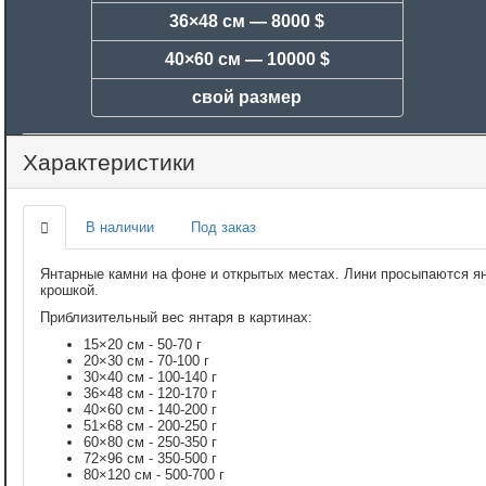
36×48 см —
8000 $
40×60 см —
10000 $
свой размер
Характеристики
В наличии
Под заказ
Янтарные камни на фоне и открытых местах. Лини просыпаются я
крошкой.
Приблизительный вес янтаря в картинах:
15×20 см - 50-70 г
20×30 см - 70-100 г
30×40 см - 100-140 г
36×48 см - 120-170 г
40×60 см - 140-200 г
51×68 см - 200-250 г
60×80 см - 250-350 г
72×96 см - 350-500 г
80×120 см - 500-700 г