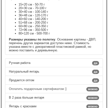
15×20 см - 50-70 г
20×30 см - 70-100 г
30×40 см - 100-140 г
36×48 см - 120-170 г
40×60 см - 140-200 г
51×68 см - 200-250 г
60×80 см - 250-350 г
72×96 см - 350-500 г
80×120 см - 500-700 г
Размеры указаны по полотну
. Основание картины - ДВП,
перечень других вариантов доступен ниже. Стоимость
указана вместе с декоративной пластиковой рамкой, но
можно поставить и деревьянную.
Ручная работа
да
Натуральный янтарь
да
Продается оптом
да
Оплатить подарочным сертификатом
можно
В 2 раза больше янтаря
можно
Янтарь с красками
можно