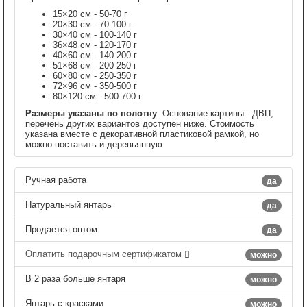
15×20 см - 50-70 г
20×30 см - 70-100 г
30×40 см - 100-140 г
36×48 см - 120-170 г
40×60 см - 140-200 г
51×68 см - 200-250 г
60×80 см - 250-350 г
72×96 см - 350-500 г
80×120 см - 500-700 г
Размеры указаны по полотну
. Основание картины - ДВП,
перечень других вариантов доступен ниже. Стоимость
указана вместе с декоративной пластиковой рамкой, но
можно поставить и деревьянную.
Ручная работа
да
Натуральный янтарь
да
Продается оптом
да
Оплатить подарочным сертификатом
можно
В 2 раза больше янтаря
можно
Янтарь с красками
можно