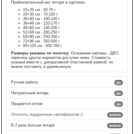
Приблизительный вес янтаря в картинах:
15×20 см - 50-70 г
20×30 см - 70-100 г
30×40 см - 100-140 г
36×48 см - 120-170 г
40×60 см - 140-200 г
51×68 см - 200-250 г
60×80 см - 250-350 г
72×96 см - 350-500 г
80×120 см - 500-700 г
Размеры указаны по полотну
. Основание картины - ДВП,
перечень других вариантов доступен ниже. Стоимость
указана вместе с декоративной пластиковой рамкой, но
можно поставить и деревьянную.
Ручная работа
да
Натуральный янтарь
да
Продается оптом
да
Оплатить подарочным сертификатом
можно
В 2 раза больше янтаря
можно