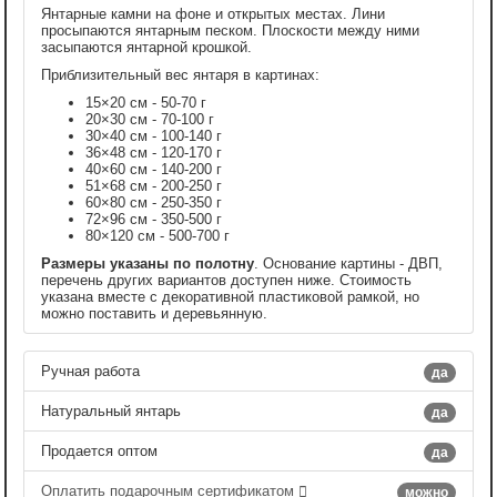
Янтарные камни на фоне и открытых местах. Лини
просыпаются янтарным песком. Плоскости между ними
засыпаются янтарной крошкой.
Приблизительный вес янтаря в картинах:
15×20 см - 50-70 г
20×30 см - 70-100 г
30×40 см - 100-140 г
36×48 см - 120-170 г
40×60 см - 140-200 г
51×68 см - 200-250 г
60×80 см - 250-350 г
72×96 см - 350-500 г
80×120 см - 500-700 г
Размеры указаны по полотну
. Основание картины - ДВП,
перечень других вариантов доступен ниже. Стоимость
указана вместе с декоративной пластиковой рамкой, но
можно поставить и деревьянную.
Ручная работа
да
Натуральный янтарь
да
Продается оптом
да
Оплатить подарочным сертификатом
можно