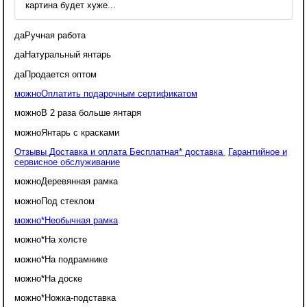
картина будет хуже...
да
Ручная работа
да
Натуральный янтарь
да
Продается оптом
можно
Оплатить подарочным сертификатом
можно
В 2 раза больше янтаря
можно
Янтарь с красками
Отзывы
Доставка и оплата
Бесплатная* доставка
Гарантийное и
сервисное обслуживание
можно
Деревянная рамка
можно
Под стеклом
можно*
Необычная рамка
можно*
На холсте
можно*
На подрамнике
можно*
На доске
можно*
Ножка-подставка