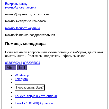
Выбрать рамку
можно
Авиа-упаковка
можно
Документ для таможни
можно
Экспертиза гемолога
можно
Паспорт картины
можно
Наклейка поздравительная
Помощь менеджера
Если возникли вопросы или нужна помощь с выбором, дайте нам
об этом знать. Раскажем, подскажем, оформим заказ...
0678930241
0932065024
Viber
інші
Whatsapp
Telegram
Перезвонить Вам?
Консультация в чате онлайн
Email - 4504208@gmail.com