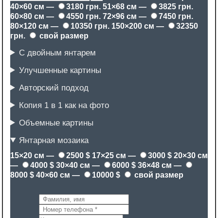
40×60 см —
3180 грн.
51×68 см —
3825 грн.
60×80 см —
4550 грн.
72×96 см —
7450 грн.
80×120 см —
10350 грн.
150×200 см —
32350
грн.
свой размер
С двойным янтарем
Улучшенные картины
Авторский подход
Копия 1 в 1 как на фото
Объемные картины
Янтарная мозаика
15×20 см —
2500 $
17×25 см —
3000 $
20×30 см
—
4000 $
30×40 см —
6000 $
36×48 см —
8000 $
40×60 см —
10000 $
свой размер