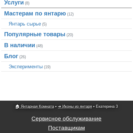
Услуги
(8)
Мастерам по янтарю
(12)
Янтарь сырье
(5)
Популярные товары
(20)
В наличии
(48)
Блог
(26)
Эксперименты
(19)
🏠 Янтарная Комната
•
➜ Иконы из янтаря
•
Екатерина 3
Сервисное обслуживание
Поставщикам