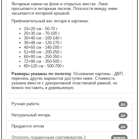
Янтарные камни на фоне и открытых местах. Лини
просыпаются янтарным песком. Плоскости между ними
засыпаются янтарной крошкой.
Приблизительный вес янтаря в картинах:
15×20 см - 50-70 г
20×30 см - 70-100 г
30×40 см - 100-140 г
36×48 см - 120-170 г
40×60 см - 140-200 г
51×68 см - 200-250 г
60×80 см - 250-350 г
72×96 см - 350-500 г
80×120 см - 500-700 г
Размеры указаны по полотну
. Основание картины - ДВП,
перечень других вариантов доступен ниже. Стоимость
указана вместе с декоративной пластиковой рамкой, но
можно поставить и деревьянную.
Ручная работа
да
Натуральный янтарь
да
Продается оптом
да
Оплатить подарочным сертификатом
можно