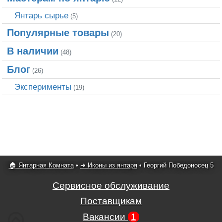
Янтарь сырье
(5)
Популярные товары
(20)
В наличии
(48)
Блог
(26)
Эксперименты
(19)
🏠 Янтарная Комната
•
➜ Иконы из янтаря
•
Георгий Победоносец 5
Сервисное обслуживание
Поставщикам
Вакансии
1