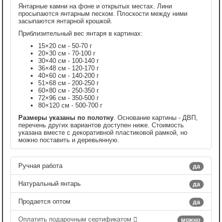
Янтарные камни на фоне и открытых местах. Лини
просыпаются янтарным песком. Плоскости между ними
засыпаются янтарной крошкой.
Приблизительный вес янтаря в картинах:
15×20 см - 50-70 г
20×30 см - 70-100 г
30×40 см - 100-140 г
36×48 см - 120-170 г
40×60 см - 140-200 г
51×68 см - 200-250 г
60×80 см - 250-350 г
72×96 см - 350-500 г
80×120 см - 500-700 г
Размеры указаны по полотну
. Основание картины - ДВП,
перечень других вариантов доступен ниже. Стоимость
указана вместе с декоративной пластиковой рамкой, но
можно поставить и деревьянную.
Ручная работа
да
Натуральный янтарь
да
Продается оптом
да
Оплатить подарочным сертификатом
можно