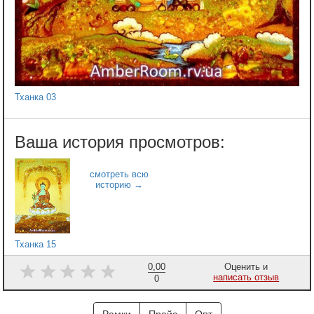
Тханка 03
Тханка 15
0,00
Оценить и
написать отзыв
0
Рамки
Прайс
Опт